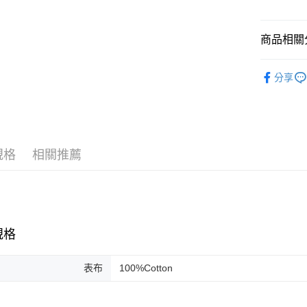
信用卡分
3 期 
商品相關分
合作金
LINE Pay
華南商
男款
男
Apple Pay
上海商
分享
配件與其
國泰世
街口支付
臺灣中
匯豐（
悠遊付
聯邦商
元大商
Google Pa
規格
相關推薦
玉山商
台新國
全盈+PAY
台灣樂
AFTEE先
相關說明
【關於「A
規格
ATM付款
AFTEE
便利好安
表布
100%Cotton
１．簡單
２．便利
運送方式
３．安心