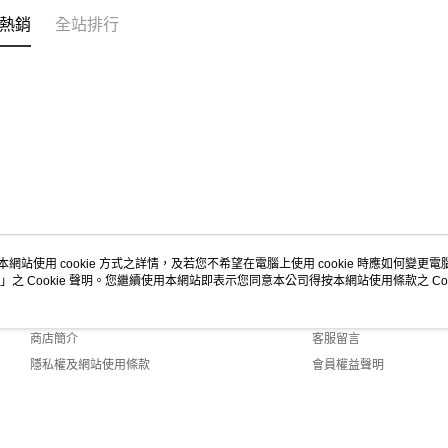
黑貓宅急
【「AFT
熱銷
全站排行
每筆NT$1
１．於結帳
付」結帳
２．訂單
３．收到繳
／ATM／
※ 請注意
絡購買商品
先享後付
※ 交易是
是否繳費成
付客戶支
【注意事
本網站使用 cookie 方式之詳情，及若您不希望在電腦上使用 cookie 時應如何變更電腦的
１．透過由
」之 Cookie 聲明。您繼續使用本網站即表示您同意本公司得按本網站使用條款之 Coo
關於我們
客服資訊
交易，需
求債權轉
品牌故事
購物說明
２．關於
商店簡介
客服留言
https://aft
３．未成
隱私權及網站使用條款
會員權益聲明
「AFTE
聯絡我們
任。
４．使用「
即時審查