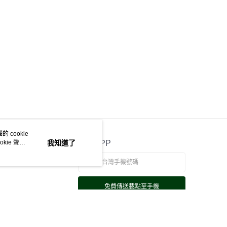
便配送到府
EE先享後付」結帳流程】
20，滿NT$3,000(含以上)免運費
方式選擇「AFTEE先享後付」後，將跳轉至「AFTEE先享後
頁面，進行簡訊認證並確認金額後，即可完成結帳。
成立數日內，您將收到繳費通知簡訊。
費通知簡訊後14天內，點擊此簡訊中的連結，可透過四大超商
網路銀行／等多元方式進行付款，方視為交易完成。
：結帳手續完成當下不需立刻繳費，但若您需要取消訂單，請聯
的店家。未經商家同意取消之訂單仍視為有效，需透過AFTEE
繳納相關費用。
否成功請以「AFTEE先享後付 」之結帳頁面顯示為準，若有關於
功／繳費後需取消欲退款等相關疑問，請聯繫「AFTEE先享後
援中心」
https://netprotections.freshdesk.com/support/home
項】
 cookie
恩沛科技股份有限公司提供之「AFTEE先享後付」服務完成之
kie 聲明
我知道了
官方APP
依本服務之必要範圍內提供個人資料，並將交易相關給付款項請
讓予恩沛科技股份有限公司。
個人資料處理事宜，請瀏覽以下網址：
ee.tw/terms/#terms3
年的使用者請事先徵得法定代理人或監護人之同意方可使用
免費傳送載點至手機
E先享後付」，若未經同意申辦者引起之損失，本公司不負相關責
AFTEE先享後付」時，將依據個別帳號之用戶狀況，依本公司
核予不同之上限額度；若仍有額度不足之情形，本公司將視審查