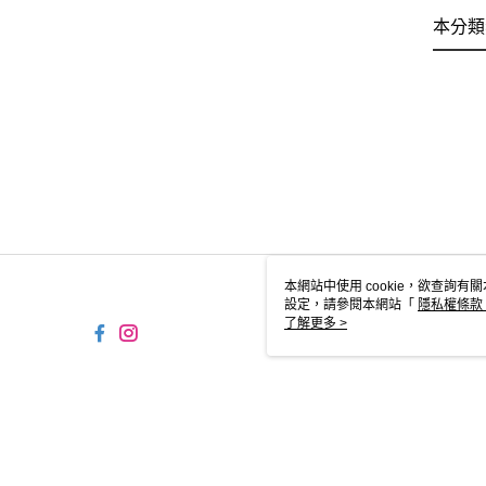
本分類
本網站中使用 cookie，欲查詢有關
設定，請參閱本網站「
隱私權條款
使用 cookie。
了解更多 >