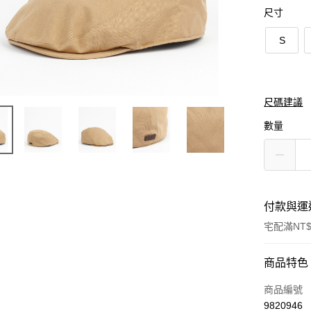
尺寸
S
尺碼建議
數量
付款與運
宅配滿NT$
付款方式
商品特色
信用卡一
商品編號
9820946