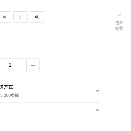
M
L
XL
清除
紀錄
送方式
3,000免運
次付款