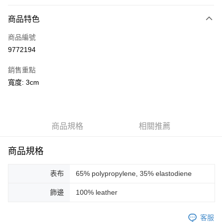
付款方式
商品特色
信用卡一次付款
商品編號
信用卡分期付款
9772194
3 期 0 利率 每期
NT$666
21家銀行
銷售重點
合作金庫商業銀行
第一商業銀行
LINE Pay
寬度: 3cm
華南商業銀行
彰化商業銀行
Apple Pay
上海商業儲蓄銀行
台北富邦商業銀行
國泰世華商業銀行
兆豐國際商業銀行
街口支付
臺灣中小企業銀行
台中商業銀行
商品規格
相關推薦
匯豐（台灣）商業銀行
華泰商業銀行
悠遊付
聯邦商業銀行
遠東國際商業銀行
元大商業銀行
永豐商業銀行
商品規格
Google Pay
玉山商業銀行
星展（台灣）商業銀行
台新國際商業銀行
中國信託商業銀行
全盈+PAY
表布
65% polypropylene, 35% elastodiene
台灣樂天信用卡公司
AFTEE先享後付
飾邊
100% leather
相關說明
【關於「AFTEE先享後付」】
客服
ATM付款
AFTEE先享後付是「在收到商品之後才付款」的支付方式。 讓您購物簡單