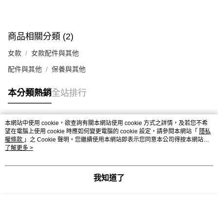
便利好安心！
１．簡單：不需註冊會員、不需綁卡、不需儲值。
運送方式
２．便利：只要手機號碼，簡訊認證，即可結帳。
３．安心：先確認商品／服務後，再付款。
商品相關分類 (2)
黑貓宅急便配送到府
每筆NT$120，滿NT$3,000(含以上)免運費
【「AFTEE先享後付」結帳流程】
女款
女款配件與其他
１．於結帳方式選擇「AFTEE先享後付」後，將跳轉至「AFTEE先享後付」
結帳頁面，進行簡訊認證並確認金額後，即可完成結帳。
配件與其他
保養與其他
２．訂單成立數日內，您將收到繳費通知簡訊。
３．收到繳費通知簡訊後14天內，點擊此簡訊中的連結，可透過四大超商／
本分類熱銷
全站排行
ATM／網路銀行／等多元方式進行付款，方視為交易完成。
※ 請注意：結帳手續完成當下不需立刻繳費，但若您需要取消訂單，請聯絡
購買商品的店家。未經商家同意取消之訂單仍視為有效，需透過AFTEE先享
後付繳納相關費用。
本網站中使用 cookie，欲查詢有關本網站使用 cookie 方式之詳情，及若您不希
熱門標籤
※ 交易是否成功請以「AFTEE先享後付 」之結帳頁面顯示為準，若有關於
望在電腦上使用 cookie 時應如何變更電腦的 cookie 設定，請參閱本網站「
隱私
是否繳費成功／繳費後需取消欲退款等相關疑問，請聯繫「AFTEE先享後付
權條款
」之 Cookie 聲明。您繼續使用本網站即表示您同意本公司得按本網站使
客戶支援中心」
https://netprotections.freshdesk.com/support/home
用條款之 Cookie 聲明使用 cookie。
了解更多 >
【注意事項】
１．透過由恩沛科技股份有限公司提供之「AFTEE先享後付」服務完成之交
我知道了
易，需依本服務之必要範圍內提供個人資料，並將交易相關給付款項請求債
權轉讓予恩沛科技股份有限公司。
２．關於個人資料處理事宜，請瀏覽以下網址：
https://aftee.tw/terms/#terms3
３．未成年的使用者請事先徵得法定代理人或監護人之同意方可使用