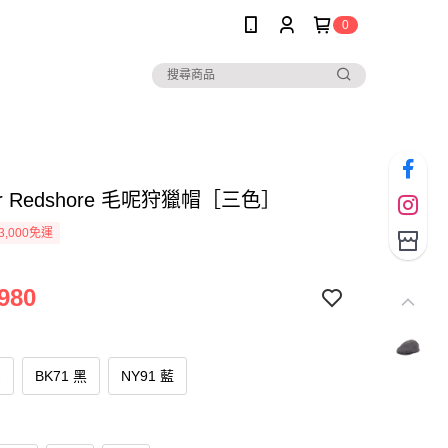
0
ur Redshore 毛呢狩獵帽［三色］
3,000免運
980
灰
BK71 黑
NY91 藍