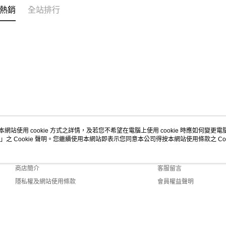
付」結帳
熱銷
全站排行
２．訂單
３．收到繳
／ATM／
※ 請注意
絡購買商品
先享後付
※ 交易是
是否繳費成
付客戶支
【注意事
１．透過由
交易，需
本網站使用 cookie 方式之詳情，及若您不希望在電腦上使用 cookie 時應如何變更電腦的
求債權轉
」之 Cookie 聲明。您繼續使用本網站即表示您同意本公司得按本網站使用條款之 Coo
關於我們
客服資訊
２．關於
https://aft
品牌故事
購物說明
３．未成
「AFTE
商店簡介
客服留言
任。
隱私權及網站使用條款
會員權益聲明
４．使用「
聯絡我們
即時審查
結果請求
５．嚴禁
形，恩沛