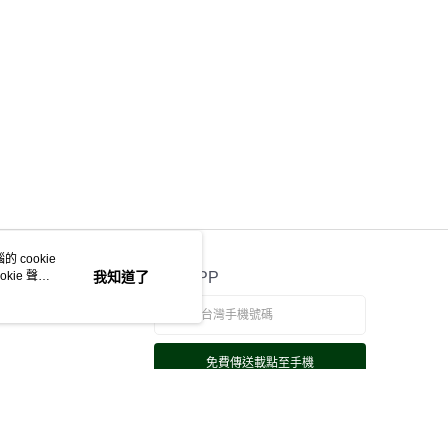
頁面，進行簡訊認證並確認金額後，即可完成結帳。
成立數日內，您將收到繳費通知簡訊。
費通知簡訊後14天內，點擊此簡訊中的連結，可透過四大超商
網路銀行／等多元方式進行付款，方視為交易完成。
：結帳手續完成當下不需立刻繳費，但若您需要取消訂單，請聯
的店家。未經商家同意取消之訂單仍視為有效，需透過AFTEE
繳納相關費用。
否成功請以「AFTEE先享後付 」之結帳頁面顯示為準，若有關於
功／繳費後需取消欲退款等相關疑問，請聯繫「AFTEE先享後
援中心」
https://netprotections.freshdesk.com/support/home
項】
恩沛科技股份有限公司提供之「AFTEE先享後付」服務完成之
依本服務之必要範圍內提供個人資料，並將交易相關給付款項請
 cookie
讓予恩沛科技股份有限公司。
kie 聲明
我知道了
官方APP
個人資料處理事宜，請瀏覽以下網址：
ee.tw/terms/#terms3
年的使用者請事先徵得法定代理人或監護人之同意方可使用
E先享後付」，若未經同意申辦者引起之損失，本公司不負相關責
免費傳送載點至手機
AFTEE先享後付」時，將依據個別帳號之用戶狀況，依本公司
核予不同之上限額度；若仍有額度不足之情形，本公司將視審查
用戶進行身份認證。
一人註冊多個帳號或使用他人資訊註冊。若發現惡意使用之情
科技股份有限公司將有權停止該用戶之使用額度並採取法律行