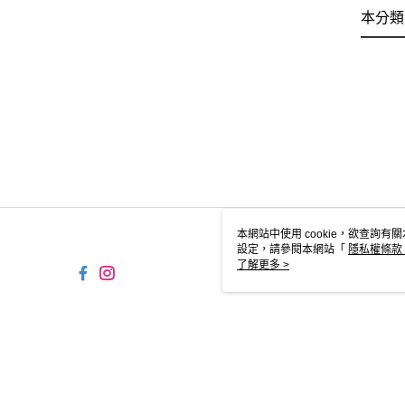
本分類
本網站中使用 cookie，欲查詢有關
設定，請參閱本網站「
隱私權條款
使用 cookie。
了解更多 >