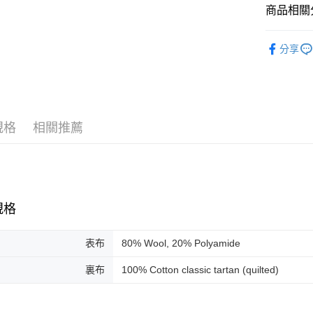
商品相關分
合作金
LINE Pay
華南商
男款
男
Apple Pay
上海商
分享
配件與其
國泰世
街口支付
臺灣中
匯豐（
悠遊付
聯邦商
元大商
Google Pa
規格
相關推薦
玉山商
台新國
全盈+PAY
台灣樂
AFTEE先
相關說明
【關於「A
規格
ATM付款
AFTEE
便利好安
表布
80% Wool, 20% Polyamide
１．簡單
２．便利
運送方式
裏布
100% Cotton classic tartan (quilted)
３．安心
黑貓宅急
【「AFT
每筆NT$1
１．於結帳