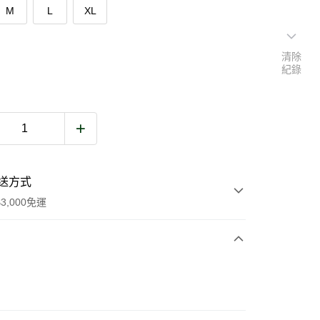
M
L
XL
清除
紀錄
送方式
3,000免運
次付款
期付款
0 利率 每期
NT$660
21家銀行