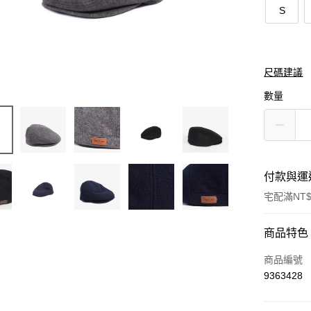
S
尺碼建議
數量
付款與運
宅配滿NT$
付款方式
商品特色
信用卡一
商品編號
9363428
信用卡分
3 期 