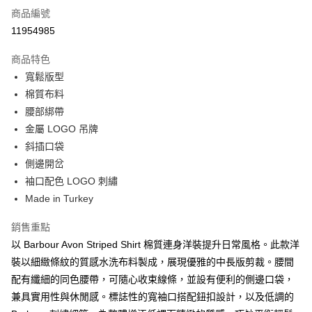
商品編號
信用卡分期付款
11954985
3 期 0 利率 每期
NT$2,166
21家銀行
商品特色
合作金庫商業銀行
第一商業銀行
LINE Pay
寬鬆版型
華南商業銀行
彰化商業銀行
棉質布料
Apple Pay
上海商業儲蓄銀行
台北富邦商業銀行
國泰世華商業銀行
兆豐國際商業銀行
腰部綁帶
街口支付
臺灣中小企業銀行
台中商業銀行
金屬 LOGO 吊牌
匯豐（台灣）商業銀行
華泰商業銀行
斜插口袋
悠遊付
聯邦商業銀行
遠東國際商業銀行
側邊開岔
元大商業銀行
永豐商業銀行
Google Pay
袖口配色 LOGO 刺繡
玉山商業銀行
星展（台灣）商業銀行
Made in Turkey
台新國際商業銀行
中國信託商業銀行
全盈+PAY
台灣樂天信用卡公司
AFTEE先享後付
銷售重點
相關說明
以 Barbour Avon Striped Shirt 棉質連身洋裝提升日常風格。此款洋
【關於「AFTEE先享後付」】
裝以細緻條紋的質感水洗布料製成，展現優雅的中長版剪裁。腰間
ATM付款
AFTEE先享後付是「在收到商品之後才付款」的支付方式。 讓您購物簡單
配有纖細的同色腰帶，可隨心收束線條，並設有便利的側邊口袋，
便利好安心！
１．簡單：不需註冊會員、不需綁卡、不需儲值。
兼具實用性與休閒感。標誌性的寬袖口搭配鈕扣設計，以及低調的
運送方式
２．便利：只要手機號碼，簡訊認證，即可結帳。