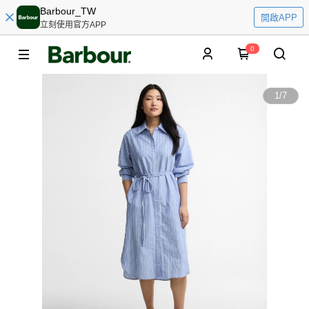
Barbour_TW
開啟APP
立刻使用官方APP
0
1
/
7