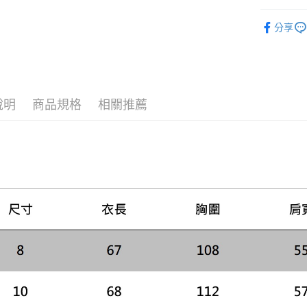
每筆NT$1
１．於結帳
付」結帳
女款
女
２．訂單
分享
聯名款
３．收到繳
／ATM／
AW26 新
※ 請注意
絡購買商品
先享後付
※ 交易是
說明
商品規格
相關推薦
是否繳費成
付客戶支
【注意事
１．透過由
交易，需
求債權轉
２．關於
https://aft
３．未成
「AFTE
任。
４．使用「
即時審查
結果請求
５．嚴禁