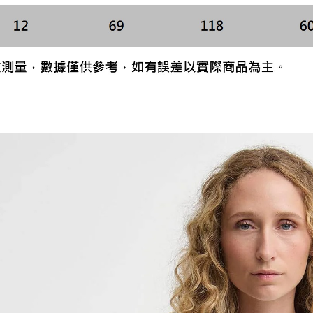
形，恩沛
動。