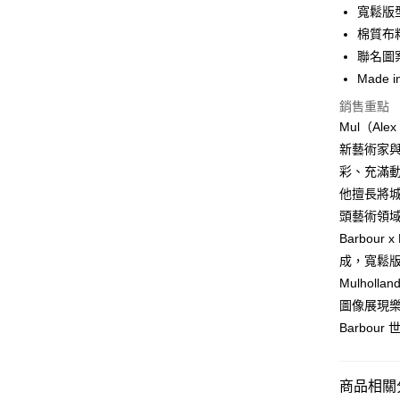
3 期 
寬鬆版
合作金
棉質布
LINE Pay
華南商
聯名圖
Apple Pay
上海商
Made in
國泰世
街口支付
銷售重點
臺灣中
匯豐（
Mul（Ale
悠遊付
聯邦商
新藝術家
元大商
Google Pa
彩、充滿動態
玉山商
他擅長將
台新國
全盈+PAY
頭藝術領
台灣樂
AFTEE先
Barbour
相關說明
成，寬鬆版
【關於「A
Mulhol
ATM付款
AFTEE
圖像展現樂
便利好安
１．簡單
Barbo
２．便利
運送方式
３．安心
黑貓宅急
商品相關分
【「AFT