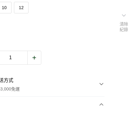
10
12
清除
紀錄
送方式
3,000免運
次付款
期付款