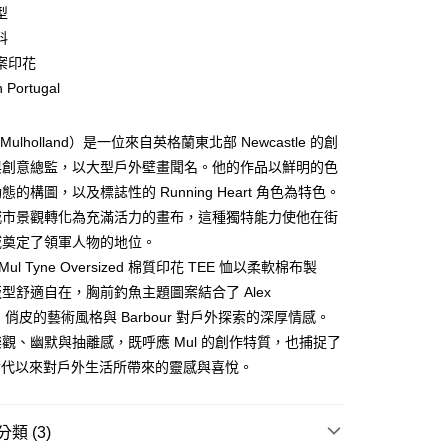
0 利率 每期
NT$866
21家銀行
型
庫商業銀行
第一商業銀行
料
業銀行
彰化商業銀行
案印花
業儲蓄銀行
台北富邦商業銀行
 Portugal
華商業銀行
兆豐國際商業銀行
小企業銀行
台中商業銀行
台灣）商業銀行
華泰商業銀行
x Mulholland）是一位來自英格蘭東北部 Newcastle 的創
業銀行
遠東國際商業銀行
與創意總監，以大型戶外壁畫聞名。他的作品以鮮明的色
業銀行
永豐商業銀行
y
的構圖，以及標誌性的 Running Heart 角色為特色。
業銀行
星展（台灣）商業銀行
城市景觀轉化為充滿活力的畫布，這種獨特能力使他在街
際商業銀行
中國信託商業銀行
域奠定了領軍人物的地位。
天信用卡公司
享後付
 x Mul Tyne Oversized 棉質印花 TEE 恤以柔軟棉布製
型舒適自在，胸前釣魚主題圖案結合了 Alex
FTEE先享後付」】
land 俏皮的藝術風格與 Barbour 對戶外探索的深厚情感。
先享後付是「在收到商品之後才付款」的支付方式。 讓您購物簡單
觀、幽默與抽離感，既呼應 Mul 的創作特質，也捕捉了
心！
：不需註冊會員、不需綁卡、不需儲值。
ur 世代以來對戶外生活所帶來的靈感與喜悅。
：只要手機號碼，簡訊認證，即可結帳。
：先確認商品／服務後，再付款。
便配送到府
類 (3)
EE先享後付」結帳流程】