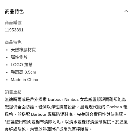
付款方式
商品特色
信用卡一次付款
商品編號
信用卡分期付款
11953391
3 期 0 利率 每期
NT$1,333
21家銀行
商品特色
合作金庫商業銀行
第一商業銀行
LINE Pay
天然橡膠材質
華南商業銀行
彰化商業銀行
彈性側片
Apple Pay
上海商業儲蓄銀行
台北富邦商業銀行
國泰世華商業銀行
兆豐國際商業銀行
LOGO 拉帶
街口支付
臺灣中小企業銀行
台中商業銀行
鞋跟高 3.5cm
匯豐（台灣）商業銀行
華泰商業銀行
Made in China
悠遊付
聯邦商業銀行
遠東國際商業銀行
元大商業銀行
永豐商業銀行
Google Pay
銷售重點
玉山商業銀行
星展（台灣）商業銀行
無論晴雨或是戶外探索 Barbour Nimbus 女款威靈頓短雨靴都能為
台新國際商業銀行
中國信託商業銀行
全盈+PAY
您提供全面防護。鞋側以彈性織帶設計，展現現代感的 Chelsea 靴
台灣樂天信用卡公司
AFTEE先享後付
風格，並搭配 Barbour 專屬防泥鞋底，完美融合實用性與時尚感。
相關說明
*建議使用軟刷或棉布清除污垢，以清水或橡膠清潔劑擦拭。於通風
【關於「AFTEE先享後付」】
良好處陰乾，勿置於熱源附近或陽光直接曝曬。
ATM付款
AFTEE先享後付是「在收到商品之後才付款」的支付方式。 讓您購物簡單