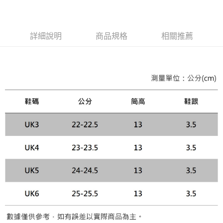
便利好安心！
１．簡單：不需註冊會員、不需綁卡、不需儲值。
運送方式
２．便利：只要手機號碼，簡訊認證，即可結帳。
３．安心：先確認商品／服務後，再付款。
詳細說明
商品規格
相關推薦
黑貓宅急便配送到府
每筆NT$120，滿NT$3,000(含以上)免運費
【「AFTEE先享後付」結帳流程】
１．於結帳方式選擇「AFTEE先享後付」後，將跳轉至「AFTEE先享後付」
結帳頁面，進行簡訊認證並確認金額後，即可完成結帳。
２．訂單成立數日內，您將收到繳費通知簡訊。
３．收到繳費通知簡訊後14天內，點擊此簡訊中的連結，可透過四大超商／
ATM／網路銀行／等多元方式進行付款，方視為交易完成。
※ 請注意：結帳手續完成當下不需立刻繳費，但若您需要取消訂單，請聯絡
購買商品的店家。未經商家同意取消之訂單仍視為有效，需透過AFTEE先享
後付繳納相關費用。
※ 交易是否成功請以「AFTEE先享後付 」之結帳頁面顯示為準，若有關於
是否繳費成功／繳費後需取消欲退款等相關疑問，請聯繫「AFTEE先享後付
客戶支援中心」
https://netprotections.freshdesk.com/support/home
【注意事項】
１．透過由恩沛科技股份有限公司提供之「AFTEE先享後付」服務完成之交
易，需依本服務之必要範圍內提供個人資料，並將交易相關給付款項請求債
權轉讓予恩沛科技股份有限公司。
２．關於個人資料處理事宜，請瀏覽以下網址：
https://aftee.tw/terms/#terms3
３．未成年的使用者請事先徵得法定代理人或監護人之同意方可使用