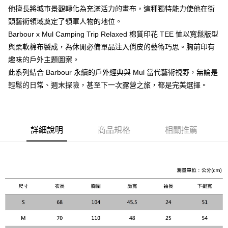
AFTEE先享後付
他擅長將城市景觀轉化為充滿活力的畫布，這種獨特能力使他在街
相關說明
頭藝術領域奠定了領軍人物的地位。
【關於「AFTEE先享後付」】
Barbour x Mul Camping Trip Relaxed 棉質印花 TEE 恤以寬鬆版型
ATM付款
AFTEE先享後付是「在收到商品之後才付款」的支付方式。 讓您購物簡單
與柔軟棉布製成，為休閒必備單品注入俏皮的藝術巧思。胸前印有
便利好安心！
１．簡單：不需註冊會員、不需綁卡、不需儲值。
趣味的戶外主題圖案。
運送方式
２．便利：只要手機號碼，簡訊認證，即可結帳。
此系列結合 Barbour 永續的戶外經典與 Mul 當代藝術視野，無論是
３．安心：先確認商品／服務後，再付款。
黑貓宅急便配送到府
輕鬆的日常、週末探險，甚至下一次露營之旅，都是完美選擇。
每筆NT$120，滿NT$3,000(含以上)免運費
【「AFTEE先享後付」結帳流程】
１．於結帳方式選擇「AFTEE先享後付」後，將跳轉至「AFTEE先享後付」
結帳頁面，進行簡訊認證並確認金額後，即可完成結帳。
２．訂單成立數日內，您將收到繳費通知簡訊。
詳細說明
商品規格
相關推薦
３．收到繳費通知簡訊後14天內，點擊此簡訊中的連結，可透過四大超商／
ATM／網路銀行／等多元方式進行付款，方視為交易完成。
※ 請注意：結帳手續完成當下不需立刻繳費，但若您需要取消訂單，請聯絡
購買商品的店家。未經商家同意取消之訂單仍視為有效，需透過AFTEE先享
後付繳納相關費用。
※ 交易是否成功請以「AFTEE先享後付 」之結帳頁面顯示為準，若有關於
是否繳費成功／繳費後需取消欲退款等相關疑問，請聯繫「AFTEE先享後付
客戶支援中心」
https://netprotections.freshdesk.com/support/home
【注意事項】
１．透過由恩沛科技股份有限公司提供之「AFTEE先享後付」服務完成之交