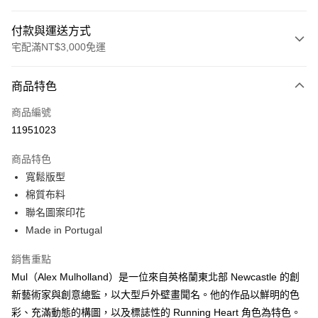
付款與運送方式
宅配滿NT$3,000免運
付款方式
商品特色
信用卡一次付款
商品編號
信用卡分期付款
11951023
3 期 0 利率 每期
NT$866
21家銀行
商品特色
合作金庫商業銀行
第一商業銀行
LINE Pay
寬鬆版型
華南商業銀行
彰化商業銀行
棉質布料
Apple Pay
上海商業儲蓄銀行
台北富邦商業銀行
國泰世華商業銀行
兆豐國際商業銀行
聯名圖案印花
街口支付
臺灣中小企業銀行
台中商業銀行
Made in Portugal
匯豐（台灣）商業銀行
華泰商業銀行
悠遊付
聯邦商業銀行
遠東國際商業銀行
銷售重點
元大商業銀行
永豐商業銀行
Google Pay
Mul（Alex Mulholland）是一位來自英格蘭東北部 Newcastle 的創
玉山商業銀行
星展（台灣）商業銀行
新藝術家與創意總監，以大型戶外壁畫聞名。他的作品以鮮明的色
台新國際商業銀行
中國信託商業銀行
全盈+PAY
彩、充滿動態的構圖，以及標誌性的 Running Heart 角色為特色。
台灣樂天信用卡公司