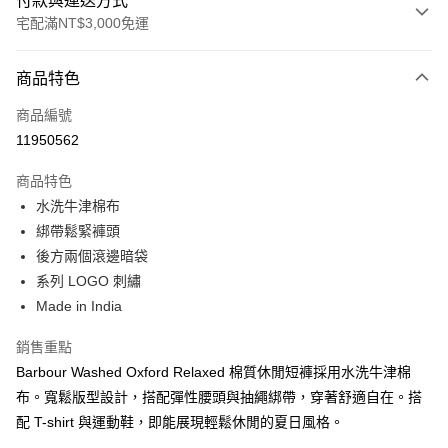
付款與運送方式
宅配滿NT$3,000免運
付款方式
商品特色
信用卡一次付款
商品編號
信用卡分期付款
11950562
3 期 0 利率 每期
NT$933
21家銀行
商品特色
合作金庫商業銀行
第一商業銀行
LINE Pay
水洗牛津棉布
華南商業銀行
彰化商業銀行
綁帶鬆緊褲頭
Apple Pay
上海商業儲蓄銀行
台北富邦商業銀行
國泰世華商業銀行
兆豐國際商業銀行
後方兩個滾邊暗袋
街口支付
臺灣中小企業銀行
台中商業銀行
系列 LOGO 刺繡
匯豐（台灣）商業銀行
華泰商業銀行
Made in India
悠遊付
聯邦商業銀行
遠東國際商業銀行
元大商業銀行
永豐商業銀行
Google Pay
銷售重點
玉山商業銀行
星展（台灣）商業銀行
Barbour Washed Oxford Relaxed 棉質休閒短褲採用水洗牛津棉
台新國際商業銀行
中國信託商業銀行
全盈+PAY
布。寬鬆版型設計，搭配彈性腰頭與抽繩綁帶，穿著舒適自在。搭
台灣樂天信用卡公司
AFTEE先享後付
配 T-shirt 與運動鞋，即能展現輕鬆休閒的夏日風格。
相關說明