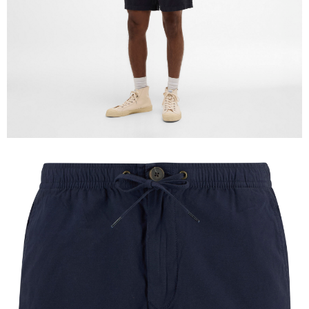
２．關於個人資料處理事宜，請瀏覽以下網址：
https://aftee.tw/terms/#terms3
３．未成年的使用者請事先徵得法定代理人或監護人之同意方可使用
「AFTEE先享後付」，若未經同意申辦者引起之損失，本公司不負相關責
任。
４．使用「AFTEE先享後付」時，將依據個別帳號之用戶狀況，依本公司即
時審查核予不同之上限額度；若仍有額度不足之情形，本公司將視審查結果
請求用戶進行身份認證。
５．嚴禁一人註冊多個帳號或使用他人資訊註冊。若發現惡意使用之情形，
恩沛科技股份有限公司將有權停止該用戶之使用額度並採取法律行動。