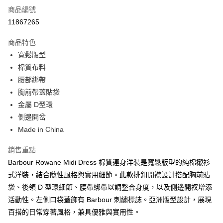
商品編號
信用卡分期付款
11867265
3 期 0 利率 每期
NT$2,533
21家銀行
商品特色
合作金庫商業銀行
第一商業銀行
LINE Pay
寬鬆版型
華南商業銀行
彰化商業銀行
棉質布料
Apple Pay
上海商業儲蓄銀行
台北富邦商業銀行
國泰世華商業銀行
兆豐國際商業銀行
腰部綁帶
街口支付
臺灣中小企業銀行
台中商業銀行
胸前帶蓋貼袋
匯豐（台灣）商業銀行
華泰商業銀行
金屬 D型環
悠遊付
聯邦商業銀行
遠東國際商業銀行
側邊開岔
元大商業銀行
永豐商業銀行
Google Pay
Made in China
玉山商業銀行
星展（台灣）商業銀行
台新國際商業銀行
中國信託商業銀行
全盈+PAY
銷售重點
台灣樂天信用卡公司
AFTEE先享後付
Barbour Rowane Midi Dress 棉質連身洋裝是寬鬆版型的純棉襯衫
相關說明
式洋裝，結合隨性風格與實用細節。此款排釦開襟設計搭配胸前貼
【關於「AFTEE先享後付」】
袋、後領 D 型環細節、腰帶綁帶以調整合身度，以及側邊開衩增添
ATM付款
AFTEE先享後付是「在收到商品之後才付款」的支付方式。 讓您購物簡單
活動性。左側口袋蓋飾有 Barbour 刺繡標誌。亞洲版型設計，展現
便利好安心！
１．簡單：不需註冊會員、不需綁卡、不需儲值。
百搭的日常穿著風格，兼具優雅與實用性。
運送方式
２．便利：只要手機號碼，簡訊認證，即可結帳。