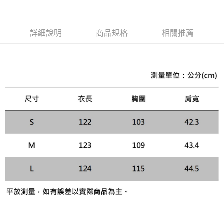
３．安心：先確認商品／服務後，再付款。
黑貓宅急便配送到府
每筆NT$120，滿NT$3,000(含以上)免運費
【「AFTEE先享後付」結帳流程】
詳細說明
商品規格
相關推薦
１．於結帳方式選擇「AFTEE先享後付」後，將跳轉至「AFTEE先享後付」
結帳頁面，進行簡訊認證並確認金額後，即可完成結帳。
２．訂單成立數日內，您將收到繳費通知簡訊。
３．收到繳費通知簡訊後14天內，點擊此簡訊中的連結，可透過四大超商／
ATM／網路銀行／等多元方式進行付款，方視為交易完成。
※ 請注意：結帳手續完成當下不需立刻繳費，但若您需要取消訂單，請聯絡
購買商品的店家。未經商家同意取消之訂單仍視為有效，需透過AFTEE先享
後付繳納相關費用。
※ 交易是否成功請以「AFTEE先享後付 」之結帳頁面顯示為準，若有關於
是否繳費成功／繳費後需取消欲退款等相關疑問，請聯繫「AFTEE先享後付
客戶支援中心」
https://netprotections.freshdesk.com/support/home
【注意事項】
１．透過由恩沛科技股份有限公司提供之「AFTEE先享後付」服務完成之交
易，需依本服務之必要範圍內提供個人資料，並將交易相關給付款項請求債
權轉讓予恩沛科技股份有限公司。
２．關於個人資料處理事宜，請瀏覽以下網址：
https://aftee.tw/terms/#terms3
３．未成年的使用者請事先徵得法定代理人或監護人之同意方可使用
「AFTEE先享後付」，若未經同意申辦者引起之損失，本公司不負相關責
任。
４．使用「AFTEE先享後付」時，將依據個別帳號之用戶狀況，依本公司即