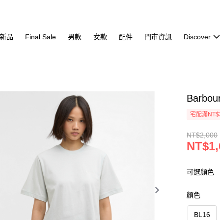
新品
Final Sale
男款
女款
配件
門市資訊
Discover
Barbo
宅配滿NT$
NT$2,000
NT$1,
可選顏色
顏色
BL16