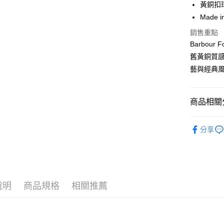
合作金
黃銅扣
LINE Pay
華南商
Made i
Apple Pay
上海商
銷售重點
國泰世
街口支付
Barbo
臺灣中
匯豐（
舊黃銅質
悠遊付
聯邦商
藝與經典
元大商
Google Pa
玉山商
台新國
全盈+PAY
商品相關分
台灣樂
AFTEE先
男款
男
相關說明
分享
配件與其
【關於「A
ATM付款
AFTEE
SS26 FIN
便利好安
１．簡單
２．便利
運送方式
３．安心
說明
商品規格
相關推薦
黑貓宅急
【「AFT
每筆NT$1
１．於結帳
付」結帳