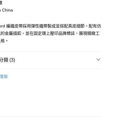
庫商業銀行
第一商業銀行
環
業銀行
彰化商業銀行
n China
業儲蓄銀行
台北富邦商業銀行
華商業銀行
兆豐國際商業銀行
ur Ford 編織皮帶採用彈性織帶製成並搭配真皮細節。配有仿
小企業銀行
台中商業銀行
台灣）商業銀行
華泰商業銀行
感的金屬插釦，並在固定環上壓印品牌標誌，展現精緻工
業銀行
遠東國際商業銀行
風格。
業銀行
永豐商業銀行
y
業銀行
星展（台灣）商業銀行
際商業銀行
中國信託商業銀行
類 (3)
天信用卡公司
享後付
款配件與其他
客服
他
保養與其他
FTEE先享後付」】
先享後付是「在收到商品之後才付款」的支付方式。 讓您購物簡單
AL SALE
SS26 男士最新商品
心！
：不需註冊會員、不需綁卡、不需儲值。
：只要手機號碼，簡訊認證，即可結帳。
：先確認商品／服務後，再付款。
便配送到府
EE先享後付」結帳流程】
20，滿NT$3,000(含以上)免運費
方式選擇「AFTEE先享後付」後，將跳轉至「AFTEE先享後
頁面，進行簡訊認證並確認金額後，即可完成結帳。