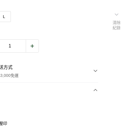
L
清除
紀錄
送方式
3,000免運
次付款
期付款
0 利率 每期
NT$666
21家銀行
 壓印