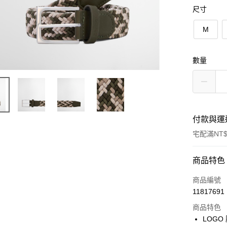
尺寸
M
數量
付款與運
宅配滿NT$
付款方式
商品特色
信用卡一
商品編號
11817691
信用卡分
商品特色
3 期 
LOGO