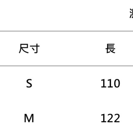
２．訂單
３．收到繳
／ATM／
※ 請注意
絡購買商品
先享後付
※ 交易是
是否繳費成
付客戶支
【注意事
１．透過由
交易，需
求債權轉
２．關於
https://aft
３．未成
「AFTE
任。
４．使用「
即時審查
結果請求
５．嚴禁
形，恩沛
動。