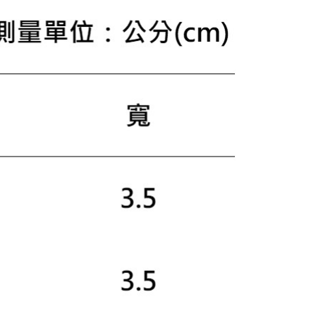
成立數日內，您將收到繳費通知簡訊。
費通知簡訊後14天內，點擊此簡訊中的連結，可透過四大超商
網路銀行／等多元方式進行付款，方視為交易完成。
：結帳手續完成當下不需立刻繳費，但若您需要取消訂單，請聯
的店家。未經商家同意取消之訂單仍視為有效，需透過AFTEE
繳納相關費用。
否成功請以「AFTEE先享後付 」之結帳頁面顯示為準，若有關於
功／繳費後需取消欲退款等相關疑問，請聯繫「AFTEE先享後
援中心」
https://netprotections.freshdesk.com/support/home
項】
恩沛科技股份有限公司提供之「AFTEE先享後付」服務完成之
依本服務之必要範圍內提供個人資料，並將交易相關給付款項請
讓予恩沛科技股份有限公司。
個人資料處理事宜，請瀏覽以下網址：
ee.tw/terms/#terms3
年的使用者請事先徵得法定代理人或監護人之同意方可使用
E先享後付」，若未經同意申辦者引起之損失，本公司不負相關責
AFTEE先享後付」時，將依據個別帳號之用戶狀況，依本公司
核予不同之上限額度；若仍有額度不足之情形，本公司將視審查
用戶進行身份認證。
一人註冊多個帳號或使用他人資訊註冊。若發現惡意使用之情
科技股份有限公司將有權停止該用戶之使用額度並採取法律行