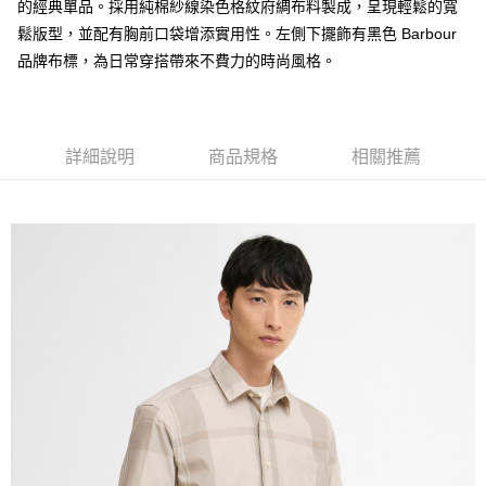
的經典單品。採用純棉紗線染色格紋府綢布料製成，呈現輕鬆的寬
台灣樂天信用卡公司
AFTEE先享後付
鬆版型，並配有胸前口袋增添實用性。左側下擺飾有黑色 Barbour
相關說明
品牌布標，為日常穿搭帶來不費力的時尚風格。
【關於「AFTEE先享後付」】
ATM付款
AFTEE先享後付是「在收到商品之後才付款」的支付方式。 讓您購物簡單
便利好安心！
１．簡單：不需註冊會員、不需綁卡、不需儲值。
運送方式
詳細說明
商品規格
相關推薦
２．便利：只要手機號碼，簡訊認證，即可結帳。
３．安心：先確認商品／服務後，再付款。
黑貓宅急便配送到府
每筆NT$120，滿NT$3,000(含以上)免運費
【「AFTEE先享後付」結帳流程】
１．於結帳方式選擇「AFTEE先享後付」後，將跳轉至「AFTEE先享後付」
結帳頁面，進行簡訊認證並確認金額後，即可完成結帳。
２．訂單成立數日內，您將收到繳費通知簡訊。
３．收到繳費通知簡訊後14天內，點擊此簡訊中的連結，可透過四大超商／
ATM／網路銀行／等多元方式進行付款，方視為交易完成。
※ 請注意：結帳手續完成當下不需立刻繳費，但若您需要取消訂單，請聯絡
購買商品的店家。未經商家同意取消之訂單仍視為有效，需透過AFTEE先享
後付繳納相關費用。
※ 交易是否成功請以「AFTEE先享後付 」之結帳頁面顯示為準，若有關於
是否繳費成功／繳費後需取消欲退款等相關疑問，請聯繫「AFTEE先享後付
客戶支援中心」
https://netprotections.freshdesk.com/support/home
【注意事項】