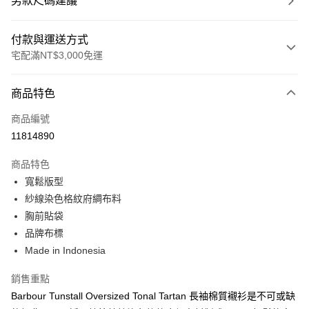
男款尺碼建議
付款與運送方式
宅配滿NT$3,000免運
付款方式
商品特色
信用卡一次付款
商品編號
信用卡分期付款
11814890
3 期 0 利率 每期
NT$1,050
21家銀行
商品特色
合作金庫商業銀行
第一商業銀行
LINE Pay
寬鬆版型
華南商業銀行
彰化商業銀行
紗線染色格紋府綢布料
Apple Pay
上海商業儲蓄銀行
台北富邦商業銀行
國泰世華商業銀行
兆豐國際商業銀行
胸前貼袋
街口支付
臺灣中小企業銀行
台中商業銀行
品牌布標
匯豐（台灣）商業銀行
華泰商業銀行
Made in Indonesia
悠遊付
聯邦商業銀行
遠東國際商業銀行
元大商業銀行
永豐商業銀行
Google Pay
銷售重點
玉山商業銀行
星展（台灣）商業銀行
Barbour Tunstall Oversized Tonal Tartan 長袖棉質襯衫是不可或缺
台新國際商業銀行
中國信託商業銀行
全盈+PAY