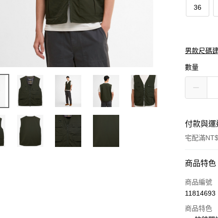
36
男款尺碼
數量
付款與運
宅配滿NT$
付款方式
商品特色
信用卡一
商品編號
11814693
信用卡分
商品特色
3 期 