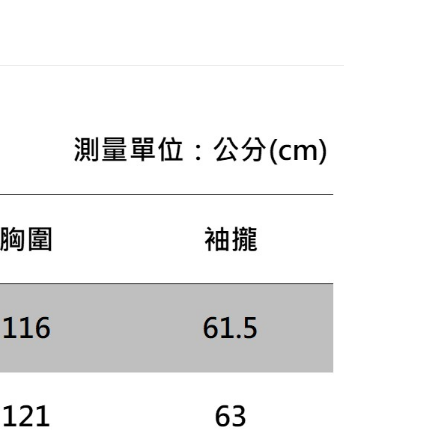
頁面，進行簡訊認證並確認金額後，即可完成結帳。
成立數日內，您將收到繳費通知簡訊。
費通知簡訊後14天內，點擊此簡訊中的連結，可透過四大超商
網路銀行／等多元方式進行付款，方視為交易完成。
：結帳手續完成當下不需立刻繳費，但若您需要取消訂單，請聯
的店家。未經商家同意取消之訂單仍視為有效，需透過AFTEE
繳納相關費用。
否成功請以「AFTEE先享後付 」之結帳頁面顯示為準，若有關於
功／繳費後需取消欲退款等相關疑問，請聯繫「AFTEE先享後
援中心」
https://netprotections.freshdesk.com/support/home
項】
恩沛科技股份有限公司提供之「AFTEE先享後付」服務完成之
依本服務之必要範圍內提供個人資料，並將交易相關給付款項請
讓予恩沛科技股份有限公司。
個人資料處理事宜，請瀏覽以下網址：
ee.tw/terms/#terms3
年的使用者請事先徵得法定代理人或監護人之同意方可使用
E先享後付」，若未經同意申辦者引起之損失，本公司不負相關責
AFTEE先享後付」時，將依據個別帳號之用戶狀況，依本公司
核予不同之上限額度；若仍有額度不足之情形，本公司將視審查
用戶進行身份認證。
一人註冊多個帳號或使用他人資訊註冊。若發現惡意使用之情
科技股份有限公司將有權停止該用戶之使用額度並採取法律行