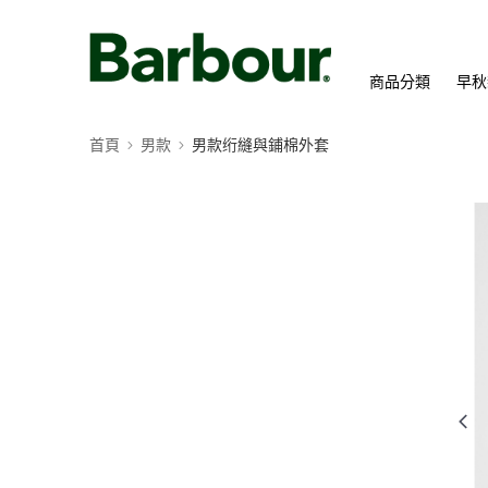
商品分類
早秋
首頁
男款
男款绗縫與鋪棉外套