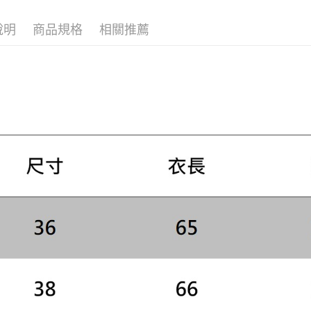
付」結帳
２．訂單
說明
商品規格
相關推薦
３．收到繳
／ATM／
※ 請注意
絡購買商品
先享後付
※ 交易是
是否繳費成
付客戶支
【注意事
１．透過由
交易，需
求債權轉
２．關於
https://aft
３．未成
「AFTE
任。
４．使用「
即時審查
結果請求
５．嚴禁
形，恩沛