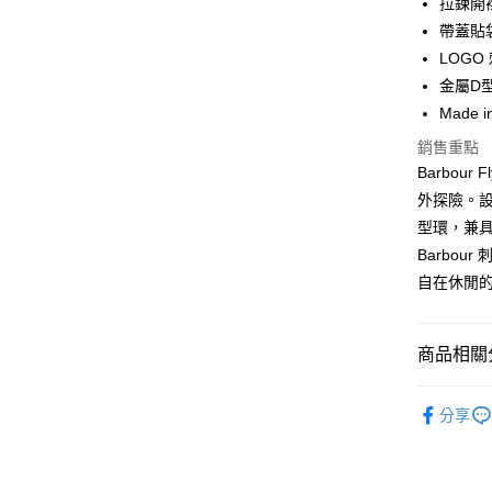
拉鍊開
合作金
帶蓋貼
LINE Pay
華南商
LOGO
Apple Pay
上海商
金屬D
國泰世
Made i
街口支付
臺灣中
匯豐（
銷售重點
悠遊付
聯邦商
Barbou
元大商
Google Pa
外探險。設
玉山商
型環，兼
台新國
全盈+PAY
Barbo
台灣樂
AFTEE先
自在休閒
相關說明
【關於「A
ATM付款
AFTEE
商品相關分
便利好安
１．簡單
男款
男
２．便利
運送方式
分享
３．安心
SS26 FIN
黑貓宅急
【「AFT
每筆NT$1
１．於結帳