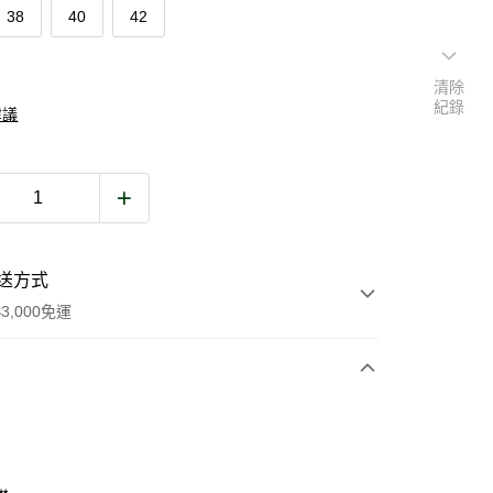
38
40
42
清除
紀錄
建議
送方式
3,000免運
次付款
期付款
0 利率 每期
NT$2,380
21家銀行