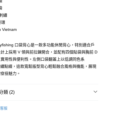
襟
庫商業銀行
第一商業銀行
袋
業銀行
彰化商業銀行
 刺繡
業儲蓄銀行
台北富邦商業銀行
型環
華商業銀行
兆豐國際商業銀行
n Vietnam
小企業銀行
台中商業銀行
台灣）商業銀行
華泰商業銀行
業銀行
遠東國際商業銀行
r Flyfishing 口袋背心是一款多功能休閒背心，特別適合戶
業銀行
永豐商業銀行
y
計上採用 V 領與前拉鍊開合，並配有四個貼袋與胸前 D
業銀行
星展（台灣）商業銀行
具實用性與便利性。左側口袋翻蓋上以低調同色系
際商業銀行
中國信託商業銀行
ur 刺繡點綴，這款寬鬆版型背心輕鬆融合風格與機能，展現
天信用卡公司
享後付
的穿搭魅力。
FTEE先享後付」】
先享後付是「在收到商品之後才付款」的支付方式。 讓您購物簡單
類 (2)
心！
：不需註冊會員、不需綁卡、不需儲值。
款绗縫與鋪棉外套
：只要手機號碼，簡訊認證，即可結帳。
客服
：先確認商品／服務後，再付款。
AL SALE
SS26 男士最新商品
便配送到府
EE先享後付」結帳流程】
20，滿NT$3,000(含以上)免運費
方式選擇「AFTEE先享後付」後，將跳轉至「AFTEE先享後