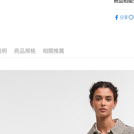
商品相關分
【「AFT
每筆NT$1
１．於結帳
付」結帳
女款
女
２．訂單
分享
SS26 FIN
３．收到繳
／ATM／
主題系列
※ 請注意
絡購買商品
先享後付
※ 交易是
說明
商品規格
相關推薦
是否繳費成
付客戶支
【注意事
１．透過由
交易，需
求債權轉
２．關於
https://aft
３．未成
「AFTE
任。
４．使用「
即時審查
結果請求