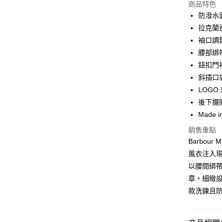
商品特色
3 期 
防潑水
合作金
拉克蘭
LINE Pay
華南商
袖口調
Apple Pay
上海商
腰部綁
國泰世
鈕扣門
街口支付
臺灣中
斜插口
匯豐（
悠遊付
聯邦商
LOGO
元大商
Google Pa
後下擺
玉山商
Made i
台新國
全盈+PAY
銷售重點
台灣樂
AFTEE先
Barbour
相關說明
風衣注入
【關於「A
以腰間綁
ATM付款
AFTEE
章。細緻
便利好安
１．簡單
款洗鍊且
２．便利
運送方式
３．安心
黑貓宅急