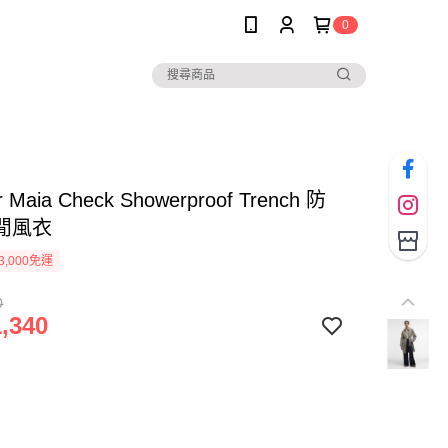
0
r Maia Check Showerproof Trench 防
閒風衣
3,000免運
0
,340