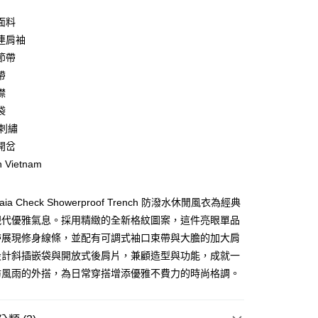
0 利率 每期
NT$3,780
21家銀行
面料
庫商業銀行
第一商業銀行
連肩袖
業銀行
彰化商業銀行
節帶
業儲蓄銀行
台北富邦商業銀行
帶
華商業銀行
兆豐國際商業銀行
襟
小企業銀行
台中商業銀行
袋
台灣）商業銀行
華泰商業銀行
業銀行
遠東國際商業銀行
 刺繡
業銀行
永豐商業銀行
y
開岔
業銀行
星展（台灣）商業銀行
n Vietnam
際商業銀行
中國信託商業銀行
天信用卡公司
享後付
 Maia Check Showerproof Trench 防潑水休閒風衣為經典
現代優雅氣息。採用精緻的全新格紋圖案，這件亮眼單品
FTEE先享後付」】
帶展現修身線條，並配有可調式袖口束帶與大膽的加大肩
先享後付是「在收到商品之後才付款」的支付方式。 讓您購物簡單
設計斜插嵌袋與開放式後肩片，兼顧造型與功能，成就一
心！
：不需註冊會員、不需綁卡、不需儲值。
防風雨的外搭，為日常穿搭增添優雅不費力的時尚格調。
：只要手機號碼，簡訊認證，即可結帳。
：先確認商品／服務後，再付款。
便配送到府