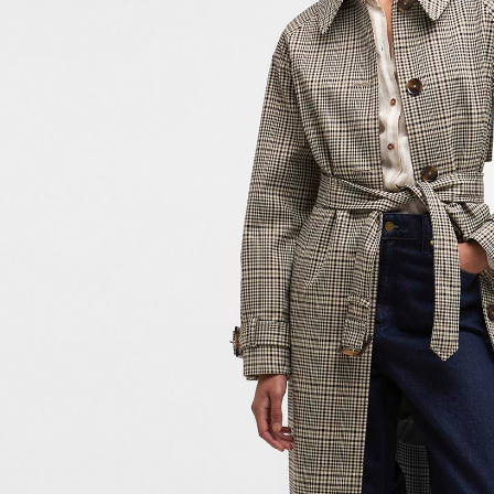
５．嚴禁
形，恩沛
動。