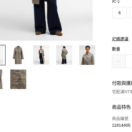
尺寸
6
尺碼建議
數量
付款與運
宅配滿NT$
付款方式
商品特色
信用卡一
商品編號
11814405
信用卡分