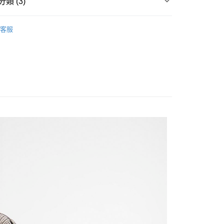
類 (3)
EE先享後付」結帳流程】
20，滿NT$3,000(含以上)免運費
方式選擇「AFTEE先享後付」後，將跳轉至「AFTEE先享後
頁面，進行簡訊認證並確認金額後，即可完成結帳。
款防水透氣外套
成立數日內，您將收到繳費通知簡訊。
客服
AL SALE
費通知簡訊後14天內，點擊此簡訊中的連結，可透過四大超商
SS26 女士最新商品
網路銀行／等多元方式進行付款，方視為交易完成。
Modern Heritage 系列
：結帳手續完成當下不需立刻繳費，但若您需要取消訂單，請聯
的店家。未經商家同意取消之訂單仍視為有效，需透過AFTEE
繳納相關費用。
否成功請以「AFTEE先享後付 」之結帳頁面顯示為準，若有關於
功／繳費後需取消欲退款等相關疑問，請聯繫「AFTEE先享後
援中心」
https://netprotections.freshdesk.com/support/home
項】
恩沛科技股份有限公司提供之「AFTEE先享後付」服務完成之
依本服務之必要範圍內提供個人資料，並將交易相關給付款項請
讓予恩沛科技股份有限公司。
個人資料處理事宜，請瀏覽以下網址：
ee.tw/terms/#terms3
年的使用者請事先徵得法定代理人或監護人之同意方可使用
E先享後付」，若未經同意申辦者引起之損失，本公司不負相關責
AFTEE先享後付」時，將依據個別帳號之用戶狀況，依本公司
核予不同之上限額度；若仍有額度不足之情形，本公司將視審查
用戶進行身份認證。