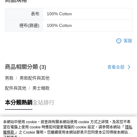
表布
100% Cotton
裡布(飾邊)
100% Cotton
客服
商品相關分類 (3)
查看全部
男款
男款配件與其他
配件與其他
男士帽款
本分類熱銷
全站排行
本網站中使用 cookie，欲查詢有關本網站使用 cookie 方式之詳情，及若您不希
熱門標籤
望在電腦上使用 cookie 時應如何變更電腦的 cookie 設定，請參閱本網站「
隱私
權條款
」之 Cookie 聲明。您繼續使用本網站即表示您同意本公司得按本網站使