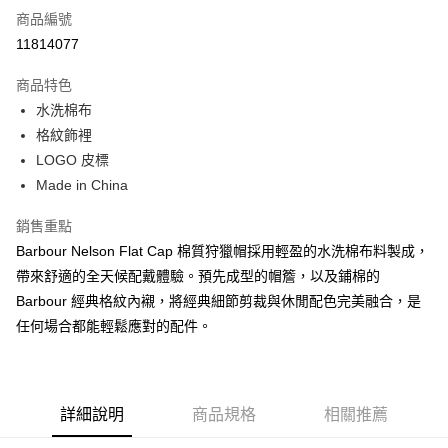
商品編號
信用卡分期付款
11814077
3 期 0 利率 每期
NT$666
21家銀行
商品特色
合作金庫商業銀行
第一商業銀行
LINE Pay
水洗棉布
華南商業銀行
彰化商業銀行
格紋飾裡
Apple Pay
上海商業儲蓄銀行
台北富邦商業銀行
國泰世華商業銀行
兆豐國際商業銀行
LOGO 皮標
街口支付
臺灣中小企業銀行
台中商業銀行
Made in China
匯豐（台灣）商業銀行
華泰商業銀行
悠遊付
聯邦商業銀行
遠東國際商業銀行
銷售重點
元大商業銀行
永豐商業銀行
Google Pay
Barbour Nelson Flat Cap 棉質狩獵帽採用輕盈的水洗棉布料製成，
玉山商業銀行
星展（台灣）商業銀行
帶來舒適的全天候配戴體驗。預先成型的帽簷，以及鋪棉的
台新國際商業銀行
中國信託商業銀行
全盈+PAY
Barbour 經典格紋內襯，將經典細節剪裁與休閒配色完美融合，是
台灣樂天信用卡公司
AFTEE先享後付
任何場合都能輕鬆應對的配件。
相關說明
【關於「AFTEE先享後付」】
ATM付款
AFTEE先享後付是「在收到商品之後才付款」的支付方式。 讓您購物簡單
便利好安心！
詳細說明
商品規格
相關推薦
１．簡單：不需註冊會員、不需綁卡、不需儲值。
運送方式
２．便利：只要手機號碼，簡訊認證，即可結帳。