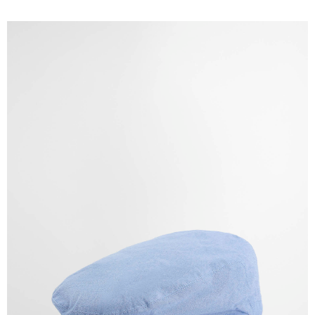
３．安心：先確認商品／服務後，再付款。
黑貓宅急便配送到府
每筆NT$120，滿NT$3,000(含以上)免運費
【「AFTEE先享後付」結帳流程】
１．於結帳方式選擇「AFTEE先享後付」後，將跳轉至「AFTEE先享後付」
結帳頁面，進行簡訊認證並確認金額後，即可完成結帳。
２．訂單成立數日內，您將收到繳費通知簡訊。
３．收到繳費通知簡訊後14天內，點擊此簡訊中的連結，可透過四大超商／
ATM／網路銀行／等多元方式進行付款，方視為交易完成。
※ 請注意：結帳手續完成當下不需立刻繳費，但若您需要取消訂單，請聯絡
購買商品的店家。未經商家同意取消之訂單仍視為有效，需透過AFTEE先享
後付繳納相關費用。
※ 交易是否成功請以「AFTEE先享後付 」之結帳頁面顯示為準，若有關於
是否繳費成功／繳費後需取消欲退款等相關疑問，請聯繫「AFTEE先享後付
客戶支援中心」
https://netprotections.freshdesk.com/support/home
【注意事項】
１．透過由恩沛科技股份有限公司提供之「AFTEE先享後付」服務完成之交
易，需依本服務之必要範圍內提供個人資料，並將交易相關給付款項請求債
權轉讓予恩沛科技股份有限公司。
２．關於個人資料處理事宜，請瀏覽以下網址：
https://aftee.tw/terms/#terms3
３．未成年的使用者請事先徵得法定代理人或監護人之同意方可使用
「AFTEE先享後付」，若未經同意申辦者引起之損失，本公司不負相關責
任。
４．使用「AFTEE先享後付」時，將依據個別帳號之用戶狀況，依本公司即