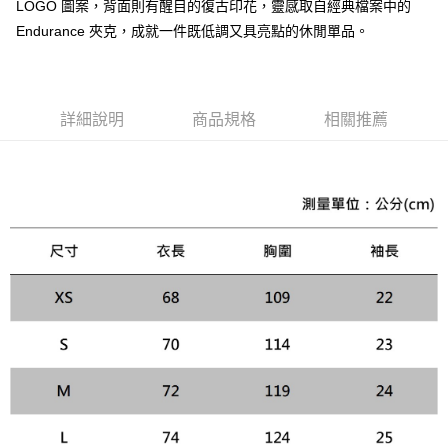
LOGO 圖案，背面則有醒目的復古印花，靈感取自經典檔案中的
台灣樂天信用卡公司
AFTEE先享後付
Endurance 夾克，成就一件既低調又具亮點的休閒單品。
相關說明
【關於「AFTEE先享後付」】
ATM付款
AFTEE先享後付是「在收到商品之後才付款」的支付方式。 讓您購物簡單
便利好安心！
詳細說明
商品規格
相關推薦
１．簡單：不需註冊會員、不需綁卡、不需儲值。
運送方式
２．便利：只要手機號碼，簡訊認證，即可結帳。
３．安心：先確認商品／服務後，再付款。
黑貓宅急便配送到府
每筆NT$120，滿NT$3,000(含以上)免運費
【「AFTEE先享後付」結帳流程】
１．於結帳方式選擇「AFTEE先享後付」後，將跳轉至「AFTEE先享後付」
結帳頁面，進行簡訊認證並確認金額後，即可完成結帳。
２．訂單成立數日內，您將收到繳費通知簡訊。
３．收到繳費通知簡訊後14天內，點擊此簡訊中的連結，可透過四大超商／
ATM／網路銀行／等多元方式進行付款，方視為交易完成。
※ 請注意：結帳手續完成當下不需立刻繳費，但若您需要取消訂單，請聯絡
購買商品的店家。未經商家同意取消之訂單仍視為有效，需透過AFTEE先享
後付繳納相關費用。
※ 交易是否成功請以「AFTEE先享後付 」之結帳頁面顯示為準，若有關於
是否繳費成功／繳費後需取消欲退款等相關疑問，請聯繫「AFTEE先享後付
客戶支援中心」
https://netprotections.freshdesk.com/support/home
【注意事項】