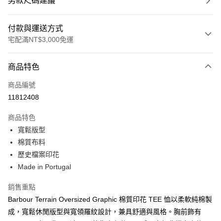
男款尺碼建議
付款與運送方式
宅配滿NT$3,000免運
付款方式
商品特色
信用卡一次付款
商品編號
信用卡分期付款
11812408
3 期 0 利率 每期
NT$853
21家銀行
商品特色
合作金庫商業銀行
第一商業銀行
LINE Pay
寬鬆版型
華南商業銀行
彰化商業銀行
棉質布料
Apple Pay
上海商業儲蓄銀行
台北富邦商業銀行
國泰世華商業銀行
兆豐國際商業銀行
歷史檔案印花
街口支付
臺灣中小企業銀行
台中商業銀行
Made in Portugal
匯豐（台灣）商業銀行
華泰商業銀行
悠遊付
聯邦商業銀行
遠東國際商業銀行
銷售重點
元大商業銀行
永豐商業銀行
Google Pay
Barbour Terrain Oversized Graphic 棉質印花 TEE 恤以柔軟純棉製
玉山商業銀行
星展（台灣）商業銀行
成，寬鬆休閒版型與寬領羅紋設計，兼具舒適與風格。胸前飾有
台新國際商業銀行
中國信託商業銀行
全盈+PAY