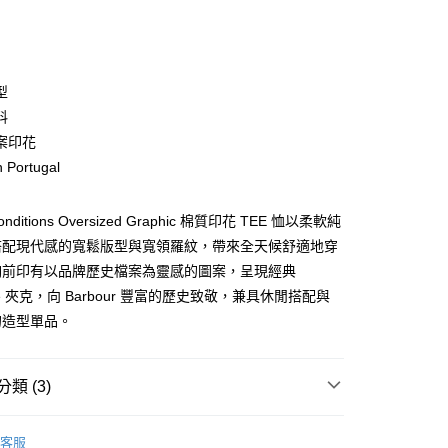
次付款
期付款
0 利率 每期
NT$853
21家銀行
型
庫商業銀行
第一商業銀行
料
業銀行
彰化商業銀行
案印花
業儲蓄銀行
台北富邦商業銀行
 Portugal
華商業銀行
兆豐國際商業銀行
小企業銀行
台中商業銀行
台灣）商業銀行
華泰商業銀行
Conditions Oversized Graphic 棉質印花 TEE 恤以柔軟純
業銀行
遠東國際商業銀行
搭配現代感的寬鬆版型與寬領羅紋，帶來全天候舒適地穿
業銀行
永豐商業銀行
y
胸前印有以品牌歷史檔案為靈感的圖案，呈現經典
業銀行
星展（台灣）商業銀行
nce 夾克，向 Barbour 豐富的歷史致敬，兼具休閒搭配與
際商業銀行
中國信託商業銀行
的造型單品。
天信用卡公司
享後付
FTEE先享後付」】
類 (3)
先享後付是「在收到商品之後才付款」的支付方式。 讓您購物簡單
心！
款上衣
：不需註冊會員、不需綁卡、不需儲值。
客服