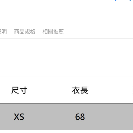
２．便利
SS26 FIN
運送方式
３．安心
主題系列
黑貓宅急
【「AFT
每筆NT$1
１．於結帳
付」結帳
說明
商品規格
相關推薦
２．訂單
３．收到繳
／ATM／
※ 請注意
絡購買商品
先享後付
※ 交易是
是否繳費成
付客戶支
【注意事
１．透過由
交易，需
求債權轉
２．關於
https://aft
３．未成
「AFTE
任。