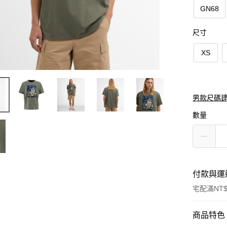
GN68
尺寸
XS
男款尺碼
數量
付款與運
宅配滿NT$
付款方式
商品特色