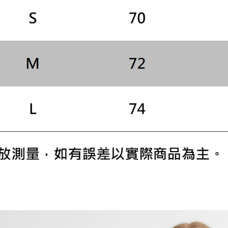
４．使用「
即時審查
結果請求
５．嚴禁
形，恩沛
動。