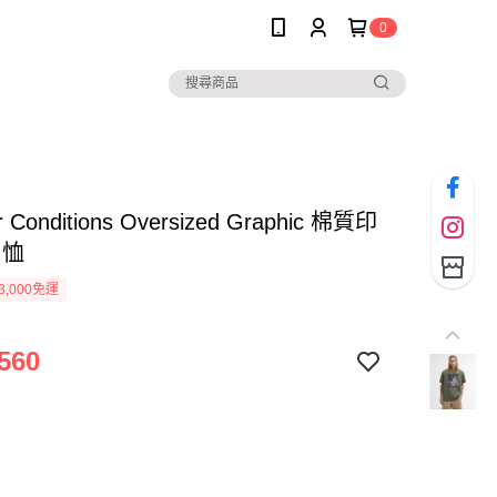
0
r Conditions Oversized Graphic 棉質印
 恤
3,000免運
560