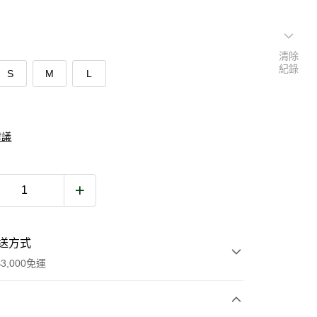
清除
紀錄
S
M
L
建議
送方式
3,000免運