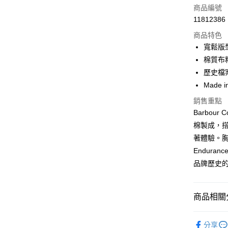
信用卡一
商品編號
11812386
信用卡分
商品特色
3 期 
寬鬆版
合作金
棉質布
LINE Pay
華南商
歷史檔
Apple Pay
上海商
Made in
國泰世
街口支付
銷售重點
臺灣中
匯豐（
Barbour 
悠遊付
聯邦商
棉製成，
元大商
Google Pa
著體驗。
玉山商
Endura
台新國
全盈+PAY
品牌歷史
台灣樂
AFTEE先
相關說明
【關於「A
商品相關分
ATM付款
AFTEE
便利好安
男款
男
１．簡單
分享