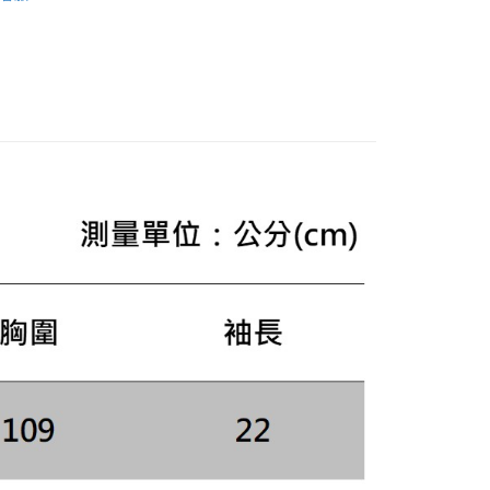
：只要手機號碼，簡訊認證，即可結帳。
AL SALE
SS26 男士最新商品
：先確認商品／服務後，再付款。
Heritage + 系列
便配送到府
EE先享後付」結帳流程】
20，滿NT$3,000(含以上)免運費
方式選擇「AFTEE先享後付」後，將跳轉至「AFTEE先享後
頁面，進行簡訊認證並確認金額後，即可完成結帳。
成立數日內，您將收到繳費通知簡訊。
費通知簡訊後14天內，點擊此簡訊中的連結，可透過四大超商
網路銀行／等多元方式進行付款，方視為交易完成。
：結帳手續完成當下不需立刻繳費，但若您需要取消訂單，請聯
的店家。未經商家同意取消之訂單仍視為有效，需透過AFTEE
繳納相關費用。
否成功請以「AFTEE先享後付 」之結帳頁面顯示為準，若有關於
功／繳費後需取消欲退款等相關疑問，請聯繫「AFTEE先享後
援中心」
https://netprotections.freshdesk.com/support/home
項】
恩沛科技股份有限公司提供之「AFTEE先享後付」服務完成之
依本服務之必要範圍內提供個人資料，並將交易相關給付款項請
讓予恩沛科技股份有限公司。
個人資料處理事宜，請瀏覽以下網址：
ee.tw/terms/#terms3
年的使用者請事先徵得法定代理人或監護人之同意方可使用
E先享後付」，若未經同意申辦者引起之損失，本公司不負相關責