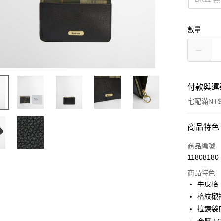
數量
付款與運
宅配滿NT$
付款方式
商品特色
信用卡一
商品編號
11808180
信用卡分
商品特色
3 期 
牛皮格
合作金
格紋襯
LINE Pay
華南商
拉鍊袋
Apple Pay
上海商