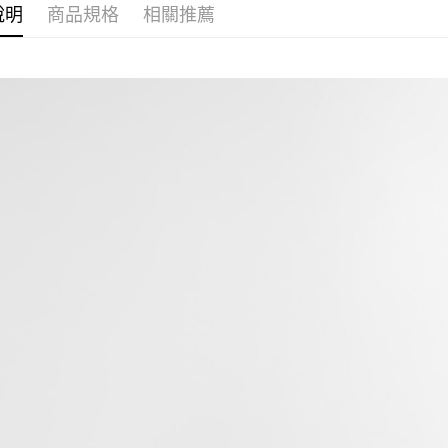
※ 請注意
說明
商品規格
相關推薦
絡購買商品
先享後付
※ 交易是
是否繳費成
付客戶支
【注意事
１．透過由
交易，需
求債權轉
２．關於
https://aft
３．未成
「AFTE
任。
４．使用「
即時審查
結果請求
５．嚴禁
形，恩沛
動。