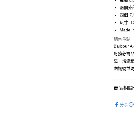
金屬 L
國泰世
兩個外
街口支付
臺灣中
四個卡
匯豐（
悠遊付
聯邦商
尺寸: 13
元大商
Google Pa
Made in
玉山商
銷售重點
台新國
全盈+PAY
Barbour
台灣樂
AFTEE先
財務必需品
相關說明
識，增添精
【關於「A
磁訊號並
ATM付款
AFTEE
便利好安
１．簡單
２．便利
商品相關分
運送方式
３．安心
女款
女
黑貓宅急
【「AFT
分享
每筆NT$1
１．於結帳
配件與其
付」結帳
２．訂單
SS26 FIN
３．收到繳
／ATM／