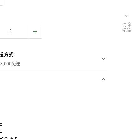
清除
紀錄
送方式
3,000免運
次付款
期付款
0 利率 每期
NT$866
21家銀行
庫商業銀行
第一商業銀行
裡
業銀行
彰化商業銀行
口
業儲蓄銀行
台北富邦商業銀行