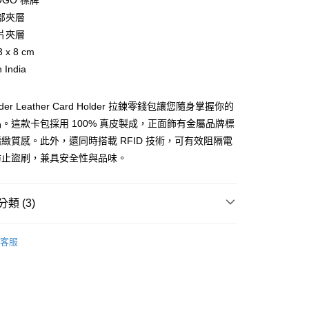
OGO 標牌
華商業銀行
兆豐國際商業銀行
部夾層
小企業銀行
台中商業銀行
片夾層
台灣）商業銀行
華泰商業銀行
業銀行
遠東國際商業銀行
 x 8 cm
業銀行
永豐商業銀行
y
 India
業銀行
星展（台灣）商業銀行
際商業銀行
中國信託商業銀行
 Alder Leather Card Holder 拉鍊零錢包讓您隨身掌握你的
天信用卡公司
享後付
。這款卡包採用 100% 真皮製成，正面飾有金屬品牌標
緻質感。此外，還同時搭載 RFID 技術，可有效阻隔電
FTEE先享後付」】
防止盜刷，兼具安全性與品味。
先享後付是「在收到商品之後才付款」的支付方式。 讓您購物簡單
心！
：不需註冊會員、不需綁卡、不需儲值。
：只要手機號碼，簡訊認證，即可結帳。
類 (3)
：先確認商品／服務後，再付款。
款配件與其他
便配送到府
EE先享後付」結帳流程】
客服
20，滿NT$3,000(含以上)免運費
方式選擇「AFTEE先享後付」後，將跳轉至「AFTEE先享後
他
包款
頁面，進行簡訊認證並確認金額後，即可完成結帳。
成立數日內，您將收到繳費通知簡訊。
AL SALE
SS26 女士最新商品
費通知簡訊後14天內，點擊此簡訊中的連結，可透過四大超商
網路銀行／等多元方式進行付款，方視為交易完成。