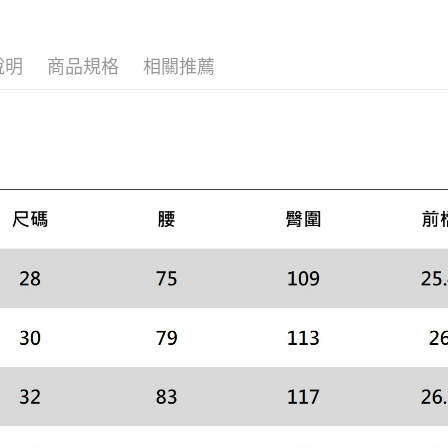
主題系列
付」結帳
２．訂單
３．收到繳
／ATM／
說明
商品規格
相關推薦
※ 請注意
絡購買商品
先享後付
※ 交易是
是否繳費成
付客戶支
【注意事
１．透過由
交易，需
求債權轉
２．關於
https://aft
３．未成
「AFTE
任。
４．使用「
即時審查
結果請求
５．嚴禁
形，恩沛