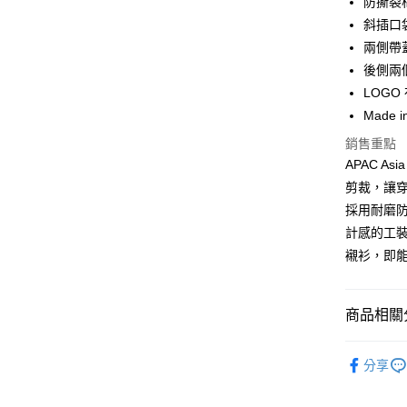
防撕裂
合作金
斜插口
LINE Pay
華南商
兩側帶
Apple Pay
上海商
後側兩
國泰世
LOGO
街口支付
臺灣中
Made in
匯豐（
悠遊付
聯邦商
銷售重點
元大商
Google Pa
APAC A
玉山商
剪裁，讓穿搭
台新國
全盈+PAY
採用耐磨
台灣樂
AFTEE先
計感的工裝
相關說明
襯衫，即
【關於「A
ATM付款
AFTEE
便利好安
商品相關分
１．簡單
２．便利
運送方式
男款
３．安心
男
分享
黑貓宅急
SS26 FIN
【「AFT
每筆NT$1
１．於結帳