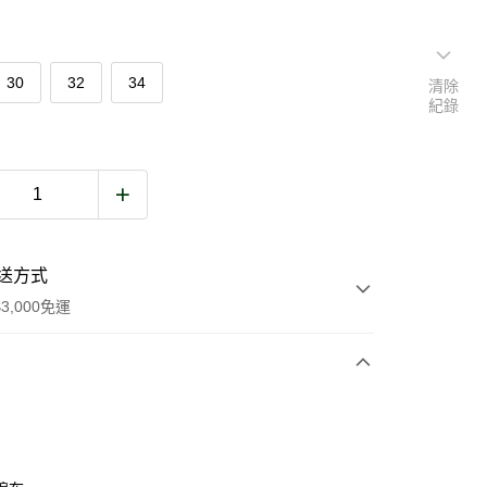
30
32
34
清除
紀錄
送方式
3,000免運
次付款
期付款
0 利率 每期
NT$1,073
21家銀行