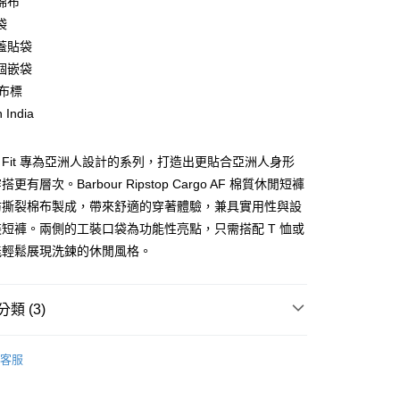
棉布
庫商業銀行
第一商業銀行
袋
業銀行
彰化商業銀行
蓋貼袋
業儲蓄銀行
台北富邦商業銀行
個嵌袋
華商業銀行
兆豐國際商業銀行
 布標
小企業銀行
台中商業銀行
 India
台灣）商業銀行
華泰商業銀行
業銀行
遠東國際商業銀行
業銀行
永豐商業銀行
y
sia Fit 專為亞洲人設計的系列，打造出更貼合亞洲人身形
業銀行
星展（台灣）商業銀行
更有層次。Barbour Ripstop Cargo AF 棉質休閒短褲
際商業銀行
中國信託商業銀行
防撕裂棉布製成，帶來舒適的穿著體驗，兼具實用性與設
天信用卡公司
享後付
短褲。兩側的工裝口袋為功能性亮點，只需搭配 T 恤或
能輕鬆展現洗鍊的休閒風格。
FTEE先享後付」】
先享後付是「在收到商品之後才付款」的支付方式。 讓您購物簡單
心！
類 (3)
：不需註冊會員、不需綁卡、不需儲值。
：只要手機號碼，簡訊認證，即可結帳。
：先確認商品／服務後，再付款。
款長褲與短褲
客服
便配送到府
AL SALE
SS26 男士最新商品
EE先享後付」結帳流程】
20，滿NT$3,000(含以上)免運費
方式選擇「AFTEE先享後付」後，將跳轉至「AFTEE先享後