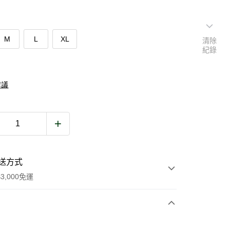
M
L
XL
清除
紀錄
建議
送方式
3,000免運
次付款