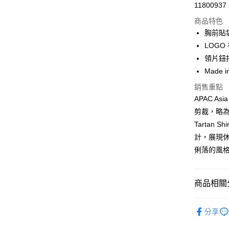
11800937
信用卡分
商品特色
3 期 
胸前貼
合作金
LOGO
LINE Pay
華南商
領片鈕
Apple Pay
上海商
Made i
國泰世
街口支付
銷售重點
臺灣中
匯豐（
APAC A
悠遊付
聯邦商
剪裁，略為加
元大商
Google Pa
Tartan
玉山商
計，展現
台新國
全盈+PAY
俐落的風
台灣樂
AFTEE先
相關說明
【關於「A
商品相關分
ATM付款
AFTEE
便利好安
男款
男
１．簡單
分享
２．便利
SS26 FIN
運送方式
３．安心