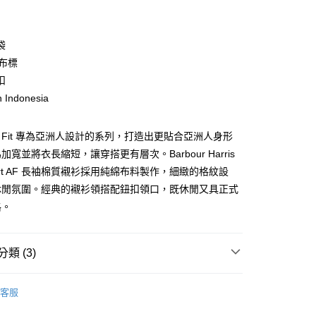
期付款
0 利率 每期
NT$1,073
21家銀行
袋
庫商業銀行
第一商業銀行
 布標
業銀行
彰化商業銀行
扣
業儲蓄銀行
台北富邦商業銀行
n Indonesia
華商業銀行
兆豐國際商業銀行
小企業銀行
台中商業銀行
台灣）商業銀行
華泰商業銀行
sia Fit 專為亞洲人設計的系列，打造出更貼合亞洲人身形
業銀行
遠東國際商業銀行
寬並將衣長縮短，讓穿搭更有層次。Barbour Harris
業銀行
永豐商業銀行
y
 Shirt AF 長袖棉質襯衫採用純綿布料製作，細緻的格紋設
業銀行
星展（台灣）商業銀行
休閒氛圍。經典的襯衫領搭配鈕扣領口，既休閒又具正式
際商業銀行
中國信託商業銀行
格。
天信用卡公司
享後付
FTEE先享後付」】
類 (3)
先享後付是「在收到商品之後才付款」的支付方式。 讓您購物簡單
心！
款上衣
：不需註冊會員、不需綁卡、不需儲值。
客服
：只要手機號碼，簡訊認證，即可結帳。
AL SALE
SS26 男士最新商品
：先確認商品／服務後，再付款。