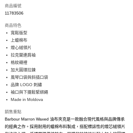
商品編號
信用卡分期付款
11783506
3 期 0 利率 每期
NT$5,433
21家銀行
商品特色
合作金庫商業銀行
第一商業銀行
LINE Pay
寬鬆版型
華南商業銀行
彰化商業銀行
上蠟棉布
Apple Pay
上海商業儲蓄銀行
台北富邦商業銀行
國泰世華商業銀行
兆豐國際商業銀行
燈心絨領片
街口支付
臺灣中小企業銀行
台中商業銀行
拉克蘭連肩袖
匯豐（台灣）商業銀行
華泰商業銀行
格紋襯裡
悠遊付
聯邦商業銀行
遠東國際商業銀行
加大圓環拉鍊
元大商業銀行
永豐商業銀行
Google Pay
風琴口袋與斜插口袋
玉山商業銀行
星展（台灣）商業銀行
品牌 LOGO 刺繡
台新國際商業銀行
中國信託商業銀行
全盈+PAY
台灣樂天信用卡公司
袖口與下擺鬆緊綁繩
AFTEE先享後付
Made in Moldova
相關說明
【關於「AFTEE先享後付」】
銷售重點
ATM付款
AFTEE先享後付是「在收到商品之後才付款」的支付方式。 讓您購物簡單
Barbour Marron Waxed 油布夾克是一款融合現代風格與品牌傳承
便利好安心！
１．簡單：不需註冊會員、不需綁卡、不需儲值。
的經典之作。採用耐用的蠟棉布料製成，搭配標誌性的燈芯絨領片
運送方式
２．便利：只要手機號碼，簡訊認證，即可結帳。