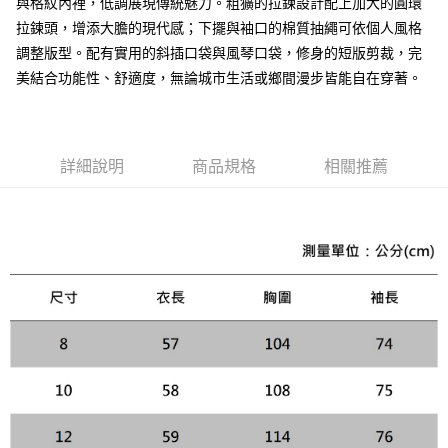
與格紋內裡，低調展現傳統魅力。粗獷的拉鍊設計配上加大的圓環
３．安心：先確認商品／服務後，再付款。
黑貓宅急便配送到府
拉鍊頭，增添大膽的現代感；下擺與袖口的棉質抽繩可依個人風格
每筆NT$120，滿NT$3,000(含以上)免運費
【「AFTEE先享後付」結帳流程】
調整版型。配有實用的斜插口袋與風琴口袋，修身的短版剪裁，完
１．於結帳方式選擇「AFTEE先享後付」後，將跳轉至「AFTEE先享後付」
美結合功能性、舒適度，無論城市生活或鄉間漫步皆能自在穿著。
結帳頁面，進行簡訊認證並確認金額後，即可完成結帳。
２．訂單成立數日內，您將收到繳費通知簡訊。
３．收到繳費通知簡訊後14天內，點擊此簡訊中的連結，可透過四大超商／
ATM／網路銀行／等多元方式進行付款，方視為交易完成。
※ 請注意：結帳手續完成當下不需立刻繳費，但若您需要取消訂單，請聯絡
詳細說明
商品規格
相關推薦
購買商品的店家。未經商家同意取消之訂單仍視為有效，需透過AFTEE先享
後付繳納相關費用。
※ 交易是否成功請以「AFTEE先享後付 」之結帳頁面顯示為準，若有關於
是否繳費成功／繳費後需取消欲退款等相關疑問，請聯繫「AFTEE先享後付
客戶支援中心」
https://netprotections.freshdesk.com/support/home
【注意事項】
１．透過由恩沛科技股份有限公司提供之「AFTEE先享後付」服務完成之交
易，需依本服務之必要範圍內提供個人資料，並將交易相關給付款項請求債
權轉讓予恩沛科技股份有限公司。
２．關於個人資料處理事宜，請瀏覽以下網址：
https://aftee.tw/terms/#terms3
３．未成年的使用者請事先徵得法定代理人或監護人之同意方可使用
「AFTEE先享後付」，若未經同意申辦者引起之損失，本公司不負相關責
任。
４．使用「AFTEE先享後付」時，將依據個別帳號之用戶狀況，依本公司即