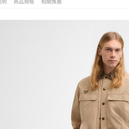
／ATM／
說明
商品規格
相關推薦
※ 請注意
絡購買商品
先享後付
※ 交易是
是否繳費成
付客戶支
【注意事
１．透過由
交易，需
求債權轉
２．關於
https://aft
３．未成
「AFTE
任。
４．使用「
即時審查
結果請求
５．嚴禁
形，恩沛
動。