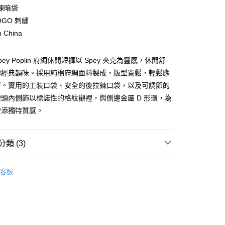
業儲蓄銀行
台北富邦商業銀行
鍊暗袋
華商業銀行
兆豐國際商業銀行
OGO 刺繡
小企業銀行
台中商業銀行
n China
台灣）商業銀行
華泰商業銀行
業銀行
遠東國際商業銀行
業銀行
永豐商業銀行
y
 Spey Poplin 府綢休閒短褲以 Spey 夾克為靈感，休閒舒
業銀行
星展（台灣）商業銀行
牌經典韻味。採用純棉府綢面料製成，版型寬鬆，輕鬆應
際商業銀行
中國信託商業銀行
著。實用的工裝口袋、安全的後拉鍊口袋，以及可調節的
天信用卡公司
享後付
頭內側飾以標誌性的格紋襯裡，與側邊金屬 D 形環，為
增添獨特質感。
FTEE先享後付」】
先享後付是「在收到商品之後才付款」的支付方式。 讓您購物簡單
心！
類 (3)
：不需註冊會員、不需綁卡、不需儲值。
：只要手機號碼，簡訊認證，即可結帳。
：先確認商品／服務後，再付款。
款長褲與短褲
客服
便配送到府
AL SALE
SS26 男士最新商品
EE先享後付」結帳流程】
20，滿NT$3,000(含以上)免運費
方式選擇「AFTEE先享後付」後，將跳轉至「AFTEE先享後
Heritage + 系列
頁面，進行簡訊認證並確認金額後，即可完成結帳。
成立數日內，您將收到繳費通知簡訊。
費通知簡訊後14天內，點擊此簡訊中的連結，可透過四大超商