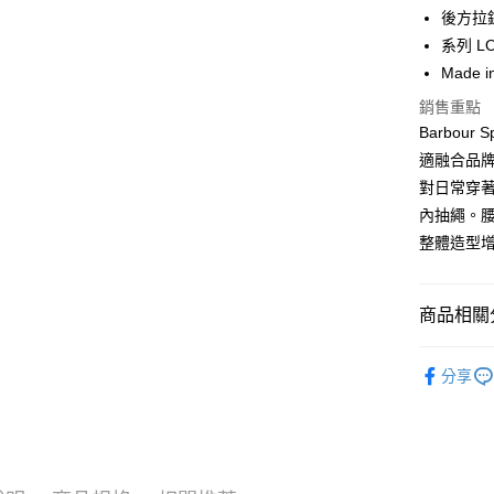
Apple Pay
上海商
後方拉
國泰世
系列 L
街口支付
臺灣中
Made i
匯豐（
悠遊付
聯邦商
銷售重點
元大商
Google Pa
Barbour
玉山商
適融合品
台新國
全盈+PAY
對日常穿
台灣樂
AFTEE先
內抽繩。腰
相關說明
整體造型
【關於「A
ATM付款
AFTEE
便利好安
商品相關分
１．簡單
２．便利
運送方式
男款
３．安心
男
分享
黑貓宅急
SS26 FIN
【「AFT
每筆NT$1
１．於結帳
主題系列
付」結帳
２．訂單
３．收到繳