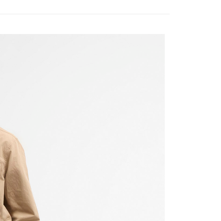
網路銀行／等多元方式進行付款，方視為交易完成。
：結帳手續完成當下不需立刻繳費，但若您需要取消訂單，請聯
的店家。未經商家同意取消之訂單仍視為有效，需透過AFTEE
繳納相關費用。
否成功請以「AFTEE先享後付 」之結帳頁面顯示為準，若有關於
功／繳費後需取消欲退款等相關疑問，請聯繫「AFTEE先享後
援中心」
https://netprotections.freshdesk.com/support/home
項】
恩沛科技股份有限公司提供之「AFTEE先享後付」服務完成之
依本服務之必要範圍內提供個人資料，並將交易相關給付款項請
讓予恩沛科技股份有限公司。
個人資料處理事宜，請瀏覽以下網址：
ee.tw/terms/#terms3
年的使用者請事先徵得法定代理人或監護人之同意方可使用
E先享後付」，若未經同意申辦者引起之損失，本公司不負相關責
AFTEE先享後付」時，將依據個別帳號之用戶狀況，依本公司
核予不同之上限額度；若仍有額度不足之情形，本公司將視審查
用戶進行身份認證。
一人註冊多個帳號或使用他人資訊註冊。若發現惡意使用之情
科技股份有限公司將有權停止該用戶之使用額度並採取法律行