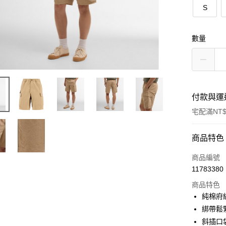
S
數量
付款與運
宅配滿NT$
付款方式
商品特色
信用卡一
商品編號
11783380
信用卡分
商品特色
3 期 
純棉府
合作金
綁帶鬆
LINE Pay
華南商
斜插口