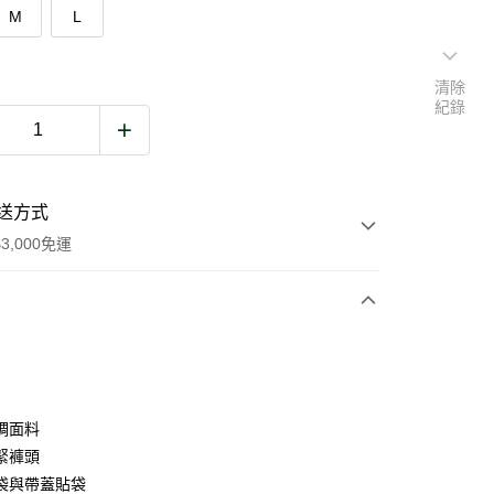
M
L
清除
紀錄
送方式
3,000免運
次付款
期付款
0 利率 每期
NT$1,540
21家銀行
綢面料
庫商業銀行
第一商業銀行
緊褲頭
業銀行
彰化商業銀行
袋與帶蓋貼袋