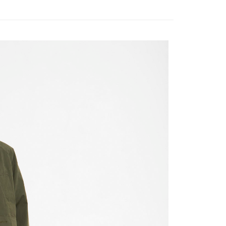
頁面，進行簡訊認證並確認金額後，即可完成結帳。
成立數日內，您將收到繳費通知簡訊。
費通知簡訊後14天內，點擊此簡訊中的連結，可透過四大超商
網路銀行／等多元方式進行付款，方視為交易完成。
：結帳手續完成當下不需立刻繳費，但若您需要取消訂單，請聯
的店家。未經商家同意取消之訂單仍視為有效，需透過AFTEE
繳納相關費用。
否成功請以「AFTEE先享後付 」之結帳頁面顯示為準，若有關於
功／繳費後需取消欲退款等相關疑問，請聯繫「AFTEE先享後
援中心」
https://netprotections.freshdesk.com/support/home
項】
恩沛科技股份有限公司提供之「AFTEE先享後付」服務完成之
依本服務之必要範圍內提供個人資料，並將交易相關給付款項請
讓予恩沛科技股份有限公司。
個人資料處理事宜，請瀏覽以下網址：
ee.tw/terms/#terms3
年的使用者請事先徵得法定代理人或監護人之同意方可使用
E先享後付」，若未經同意申辦者引起之損失，本公司不負相關責
AFTEE先享後付」時，將依據個別帳號之用戶狀況，依本公司
核予不同之上限額度；若仍有額度不足之情形，本公司將視審查
用戶進行身份認證。
一人註冊多個帳號或使用他人資訊註冊。若發現惡意使用之情
科技股份有限公司將有權停止該用戶之使用額度並採取法律行