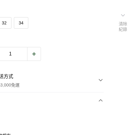
32
34
清除
紀錄
送方式
3,000免運
次付款
期付款
0 利率 每期
NT$980
21家銀行