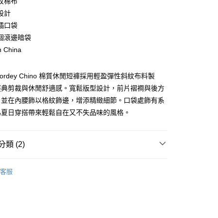
紋棉布
庫商業銀行
第一商業銀行
設計
業銀行
彰化商業銀行
插口袋
業儲蓄銀行
台北富邦商業銀行
個滾邊暗袋
華商業銀行
兆豐國際商業銀行
n China
小企業銀行
台中商業銀行
台灣）商業銀行
華泰商業銀行
業銀行
遠東國際商業銀行
r Mordey Chino 棉質休閒短褲採用輕盈彈性斜紋布料製
業銀行
永豐商業銀行
y
經典剪裁與休閒舒適感。寬鬆版型設計，前片褶襇與後方
業銀行
星展（台灣）商業銀行
，並在內腰飾以格紋飾邊，增添精緻細節。口袋處飾有系
際商業銀行
中國信託商業銀行
為夏日穿搭帶來輕鬆自在又不失品味的風格。
天信用卡公司
享後付
FTEE先享後付」】
類 (2)
先享後付是「在收到商品之後才付款」的支付方式。 讓您購物簡單
心！
款長褲與短褲
：不需註冊會員、不需綁卡、不需儲值。
客服
：只要手機號碼，簡訊認證，即可結帳。
AL SALE
SS26 男士最新商品
：先確認商品／服務後，再付款。
便配送到府
EE先享後付」結帳流程】
20，滿NT$3,000(含以上)免運費
方式選擇「AFTEE先享後付」後，將跳轉至「AFTEE先享後