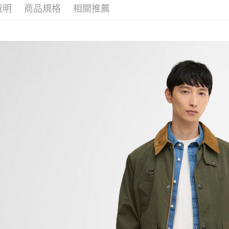
付」結帳
說明
商品規格
相關推薦
２．訂單
３．收到繳
／ATM／
※ 請注意
絡購買商品
先享後付
※ 交易是
是否繳費成
付客戶支
【注意事
１．透過由
交易，需
求債權轉
２．關於
https://aft
３．未成
「AFTE
任。
４．使用「
即時審查
結果請求
５．嚴禁
形，恩沛