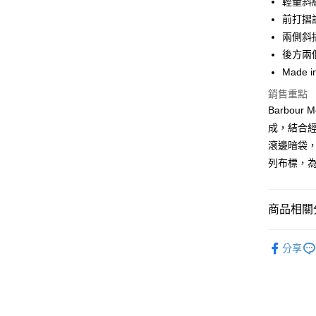
輕量斜
合作金
前打摺
LINE Pay
華南商
兩側斜
Apple Pay
上海商
後方兩
國泰世
Made i
街口支付
臺灣中
匯豐（
銷售重點
悠遊付
聯邦商
Barbou
元大商
Google Pa
成，結合
玉山商
滾邊暗袋
台新國
全盈+PAY
列布標，
台灣樂
AFTEE先
相關說明
【關於「A
商品相關分
ATM付款
AFTEE
便利好安
男款
男
１．簡單
分享
２．便利
SS26 FIN
運送方式
３．安心
黑貓宅急
【「AFT
每筆NT$1
１．於結帳