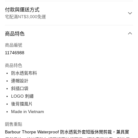
付款與運送方式
宅配滿NT$3,000免運
付款方式
商品特色
信用卡一次付款
商品編號
信用卡分期付款
11746988
3 期 0 利率 每期
NT$2,800
21家銀行
商品特色
合作金庫商業銀行
第一商業銀行
LINE Pay
防水透氣布料
華南商業銀行
彰化商業銀行
連帽設計
Apple Pay
上海商業儲蓄銀行
台北富邦商業銀行
國泰世華商業銀行
兆豐國際商業銀行
斜插口袋
街口支付
臺灣中小企業銀行
台中商業銀行
LOGO 刺繡
匯豐（台灣）商業銀行
華泰商業銀行
後背擋風片
悠遊付
聯邦商業銀行
遠東國際商業銀行
Made in Vietnam
元大商業銀行
永豐商業銀行
Google Pay
玉山商業銀行
星展（台灣）商業銀行
銷售重點
台新國際商業銀行
中國信託商業銀行
全盈+PAY
Barbour Thorpe Waterproof 防水透氣外套短版休閒剪裁，兼具實
台灣樂天信用卡公司