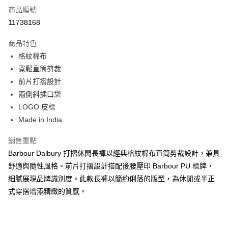
商品編號
信用卡分期付款
11738168
3 期 0 利率 每期
NT$2,733
21家銀行
商品特色
合作金庫商業銀行
第一商業銀行
LINE Pay
格紋棉布
華南商業銀行
彰化商業銀行
寬鬆直筒剪裁
Apple Pay
上海商業儲蓄銀行
台北富邦商業銀行
國泰世華商業銀行
兆豐國際商業銀行
前片打摺設計
街口支付
臺灣中小企業銀行
台中商業銀行
兩側斜插口袋
匯豐（台灣）商業銀行
華泰商業銀行
LOGO 皮標
悠遊付
聯邦商業銀行
遠東國際商業銀行
Made in India
元大商業銀行
永豐商業銀行
Google Pay
玉山商業銀行
星展（台灣）商業銀行
銷售重點
台新國際商業銀行
中國信託商業銀行
全盈+PAY
Barbour Dalbury 打摺休閒長褲以經典格紋棉布直筒剪裁設計，兼具
台灣樂天信用卡公司
AFTEE先享後付
舒適與隨性風格。前片打摺設計搭配後腰壓印 Barbour PU 標牌，
相關說明
細膩展現品牌識別度。此款長褲以簡約俐落的版型，為休閒或半正
【關於「AFTEE先享後付」】
式穿搭增添精緻的質感。
ATM付款
AFTEE先享後付是「在收到商品之後才付款」的支付方式。 讓您購物簡單
便利好安心！
１．簡單：不需註冊會員、不需綁卡、不需儲值。
運送方式
２．便利：只要手機號碼，簡訊認證，即可結帳。