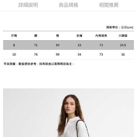
３．安心：先確認商品／服務後，再付款。
詳細說明
商品規格
相關推薦
黑貓宅急便配送到府
每筆NT$120，滿NT$3,000(含以上)免運費
【「AFTEE先享後付」結帳流程】
１．於結帳方式選擇「AFTEE先享後付」後，將跳轉至「AFTEE先享後付」
結帳頁面，進行簡訊認證並確認金額後，即可完成結帳。
２．訂單成立數日內，您將收到繳費通知簡訊。
３．收到繳費通知簡訊後14天內，點擊此簡訊中的連結，可透過四大超商／
ATM／網路銀行／等多元方式進行付款，方視為交易完成。
※ 請注意：結帳手續完成當下不需立刻繳費，但若您需要取消訂單，請聯絡
購買商品的店家。未經商家同意取消之訂單仍視為有效，需透過AFTEE先享
後付繳納相關費用。
※ 交易是否成功請以「AFTEE先享後付 」之結帳頁面顯示為準，若有關於
是否繳費成功／繳費後需取消欲退款等相關疑問，請聯繫「AFTEE先享後付
客戶支援中心」
https://netprotections.freshdesk.com/support/home
【注意事項】
１．透過由恩沛科技股份有限公司提供之「AFTEE先享後付」服務完成之交
易，需依本服務之必要範圍內提供個人資料，並將交易相關給付款項請求債
權轉讓予恩沛科技股份有限公司。
２．關於個人資料處理事宜，請瀏覽以下網址：
https://aftee.tw/terms/#terms3
３．未成年的使用者請事先徵得法定代理人或監護人之同意方可使用
「AFTEE先享後付」，若未經同意申辦者引起之損失，本公司不負相關責
任。
４．使用「AFTEE先享後付」時，將依據個別帳號之用戶狀況，依本公司即