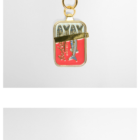
１．於結帳方式選擇「AFTEE先享後付」後，將跳轉至「AFTEE先享後付」
結帳頁面，進行簡訊認證並確認金額後，即可完成結帳。
２．訂單成立數日內，您將收到繳費通知簡訊。
３．收到繳費通知簡訊後14天內，點擊此簡訊中的連結，可透過四大超商／
ATM／網路銀行／等多元方式進行付款，方視為交易完成。
※ 請注意：結帳手續完成當下不需立刻繳費，但若您需要取消訂單，請聯絡
購買商品的店家。未經商家同意取消之訂單仍視為有效，需透過AFTEE先享
後付繳納相關費用。
※ 交易是否成功請以「AFTEE先享後付 」之結帳頁面顯示為準，若有關於
是否繳費成功／繳費後需取消欲退款等相關疑問，請聯繫「AFTEE先享後付
客戶支援中心」
https://netprotections.freshdesk.com/support/home
【注意事項】
１．透過由恩沛科技股份有限公司提供之「AFTEE先享後付」服務完成之交
易，需依本服務之必要範圍內提供個人資料，並將交易相關給付款項請求債
權轉讓予恩沛科技股份有限公司。
２．關於個人資料處理事宜，請瀏覽以下網址：
https://aftee.tw/terms/#terms3
３．未成年的使用者請事先徵得法定代理人或監護人之同意方可使用
「AFTEE先享後付」，若未經同意申辦者引起之損失，本公司不負相關責
任。
４．使用「AFTEE先享後付」時，將依據個別帳號之用戶狀況，依本公司即
時審查核予不同之上限額度；若仍有額度不足之情形，本公司將視審查結果
請求用戶進行身份認證。
５．嚴禁一人註冊多個帳號或使用他人資訊註冊。若發現惡意使用之情形，