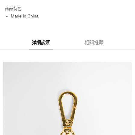
3 期 0 利率 每期
NT$200
21家銀行
商品特色
合作金庫商業銀行
第一商業銀行
LINE Pay
Made in China
華南商業銀行
彰化商業銀行
Apple Pay
上海商業儲蓄銀行
台北富邦商業銀行
國泰世華商業銀行
兆豐國際商業銀行
街口支付
臺灣中小企業銀行
台中商業銀行
詳細說明
相關推薦
匯豐（台灣）商業銀行
華泰商業銀行
悠遊付
聯邦商業銀行
遠東國際商業銀行
元大商業銀行
永豐商業銀行
Google Pay
玉山商業銀行
星展（台灣）商業銀行
台新國際商業銀行
中國信託商業銀行
全盈+PAY
台灣樂天信用卡公司
AFTEE先享後付
相關說明
【關於「AFTEE先享後付」】
ATM付款
AFTEE先享後付是「在收到商品之後才付款」的支付方式。 讓您購物簡單
便利好安心！
１．簡單：不需註冊會員、不需綁卡、不需儲值。
運送方式
２．便利：只要手機號碼，簡訊認證，即可結帳。
３．安心：先確認商品／服務後，再付款。
黑貓宅急便配送到府
每筆NT$120，滿NT$3,000(含以上)免運費
【「AFTEE先享後付」結帳流程】