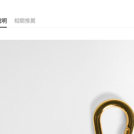
元大商
男款
男
Google Pa
玉山商
SS26 FIN
台新國
全盈+PAY
說明
相關推薦
台灣樂
SS26 FIN
AFTEE先
主題系列
相關說明
【關於「A
ATM付款
AFTEE
便利好安
１．簡單
２．便利
運送方式
３．安心
黑貓宅急
【「AFT
每筆NT$1
１．於結帳
付」結帳
２．訂單
３．收到繳
／ATM／
※ 請注意
絡購買商品
先享後付
※ 交易是
是否繳費成