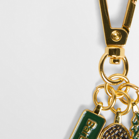
付客戶支
【注意事
１．透過由
交易，需
求債權轉
２．關於
https://aft
３．未成
「AFTE
任。
４．使用「
即時審查
結果請求
５．嚴禁
形，恩沛
動。