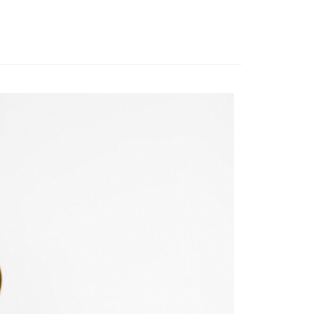
業銀行
永豐商業銀行
款配件與其他
y
業銀行
星展（台灣）商業銀行
AL SALE
SS26 男士最新商品
際商業銀行
中國信託商業銀行
天信用卡公司
AL SALE
SS26 女士最新商品
享後付
My Barbour 系列
FTEE先享後付」】
先享後付是「在收到商品之後才付款」的支付方式。 讓您購物簡單
心！
：不需註冊會員、不需綁卡、不需儲值。
：只要手機號碼，簡訊認證，即可結帳。
：先確認商品／服務後，再付款。
便配送到府
EE先享後付」結帳流程】
20，滿NT$3,000(含以上)免運費
方式選擇「AFTEE先享後付」後，將跳轉至「AFTEE先享後
頁面，進行簡訊認證並確認金額後，即可完成結帳。
成立數日內，您將收到繳費通知簡訊。
費通知簡訊後14天內，點擊此簡訊中的連結，可透過四大超商
網路銀行／等多元方式進行付款，方視為交易完成。
：結帳手續完成當下不需立刻繳費，但若您需要取消訂單，請聯
的店家。未經商家同意取消之訂單仍視為有效，需透過AFTEE
繳納相關費用。
否成功請以「AFTEE先享後付 」之結帳頁面顯示為準，若有關於
功／繳費後需取消欲退款等相關疑問，請聯繫「AFTEE先享後