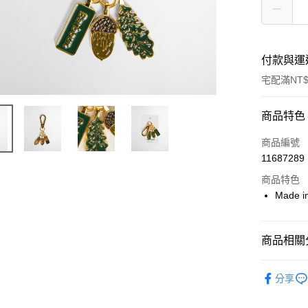
付款與運
宅配滿NT$
付款方式
商品特色
信用卡一
商品編號
11687289
信用卡分
商品特色
3 期 
Made i
合作金
LINE Pay
華南商
Apple Pay
上海商
商品相關分
國泰世
街口支付
配件與其
臺灣中
分享
匯豐（
女款
女
悠遊付
聯邦商