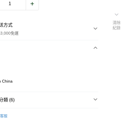
清除
送方式
紀錄
3,000免運
次付款
期付款
0 利率 每期
NT$200
21家銀行
n China
庫商業銀行
第一商業銀行
業銀行
彰化商業銀行
業儲蓄銀行
台北富邦商業銀行
類 (6)
華商業銀行
兆豐國際商業銀行
他
徽章
小企業銀行
台中商業銀行
客服
台灣）商業銀行
華泰商業銀行
款配件與其他
業銀行
遠東國際商業銀行