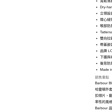
寬鬆落
合作金
Dry-h
LINE Pay
華南商
立領設
Apple Pay
上海商
燈心絨
國泰世
喉部防
街口支付
臺灣中
Tatter
匯豐（
悠遊付
聯邦商
雙向拉
元大商
Google Pa
帶蓋嵌
玉山商
品牌 L
台新國
全盈+PAY
下擺與
台灣樂
AFTEE先
後背防
相關說明
Made i
【關於「A
銷售重點
ATM付款
AFTEE
Barbour
便利好安
１．簡單
哈靈頓外套
２．便利
運送方式
扣領片、
３．安心
率性的風格。
黑貓宅急
【「AFT
Barbo
每筆NT$1
１．於結帳