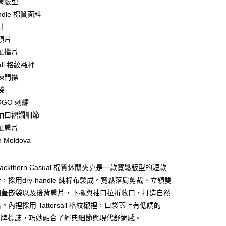
肩版型
庫商業銀行
第一商業銀行
andle 棉質面料
業銀行
彰化商業銀行
計
業儲蓄銀行
台北富邦商業銀行
領片
華商業銀行
兆豐國際商業銀行
風擋片
小企業銀行
台中商業銀行
sall 格紋襯裡
台灣）商業銀行
華泰商業銀行
業銀行
遠東國際商業銀行
鍊門襟
業銀行
永豐商業銀行
y
袋
業銀行
星展（台灣）商業銀行
OGO 刺繡
際商業銀行
中國信託商業銀行
袖口褶嫺細節
天信用卡公司
享後付
風肩片
n Moldova
FTEE先享後付」】
先享後付是「在收到商品之後才付款」的支付方式。 讓您購物簡單
 Blackthorn Casual 棉質休閒夾克是一款寬鬆版型的短款
心！
：不需註冊會員、不需綁卡、不需儲值。
，採用dry-handle 純棉布製成。寬鬆落肩剪裁、立領雙
：只要手機號碼，簡訊認證，即可結帳。
翻蓋嵌袋以及後背肩片，下擺與袖口拉折收口，打造自然
：先確認商品／服務後，再付款。
內裡採用 Tattersall 格紋襯裡，口袋蓋上有低調的
便配送到府
EE先享後付」結帳流程】
ur 品牌標誌，巧妙融合了經典細節與現代舒適感。
20，滿NT$3,000(含以上)免運費
方式選擇「AFTEE先享後付」後，將跳轉至「AFTEE先享後