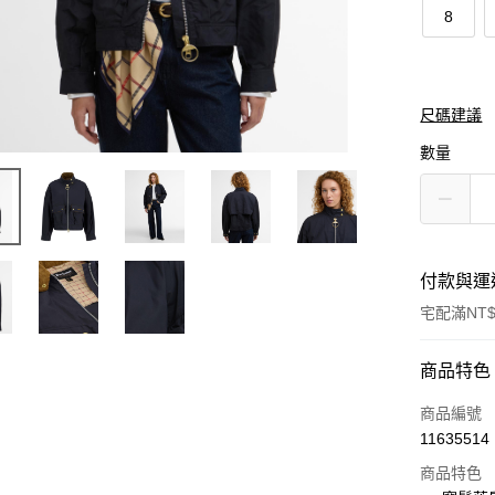
8
尺碼建議
數量
付款與運
宅配滿NT$
付款方式
商品特色
信用卡一
商品編號
11635514
信用卡分
商品特色
3 期 