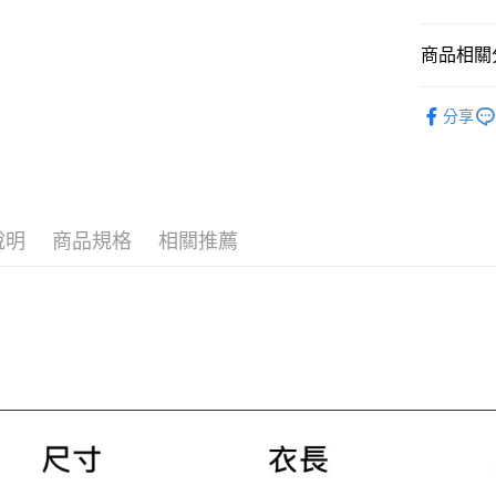
付」結帳
２．訂單
３．收到繳
商品相關分
／ATM／
※ 請注意
女款
女
絡購買商品
分享
先享後付
SS26 FIN
※ 交易是
是否繳費成
付客戶支
【注意事
說明
商品規格
相關推薦
１．透過由
交易，需
求債權轉
２．關於
https://aft
３．未成
「AFTE
任。
４．使用「
即時審查
結果請求
５．嚴禁
形，恩沛