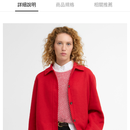
３．安心：先確認商品／服務後，再付款。
詳細說明
商品規格
相關推薦
黑貓宅急便配送到府
每筆NT$120，滿NT$3,000(含以上)免運費
【「AFTEE先享後付」結帳流程】
１．於結帳方式選擇「AFTEE先享後付」後，將跳轉至「AFTEE先享後付」
結帳頁面，進行簡訊認證並確認金額後，即可完成結帳。
２．訂單成立數日內，您將收到繳費通知簡訊。
３．收到繳費通知簡訊後14天內，點擊此簡訊中的連結，可透過四大超商／
ATM／網路銀行／等多元方式進行付款，方視為交易完成。
※ 請注意：結帳手續完成當下不需立刻繳費，但若您需要取消訂單，請聯絡
購買商品的店家。未經商家同意取消之訂單仍視為有效，需透過AFTEE先享
後付繳納相關費用。
※ 交易是否成功請以「AFTEE先享後付 」之結帳頁面顯示為準，若有關於
是否繳費成功／繳費後需取消欲退款等相關疑問，請聯繫「AFTEE先享後付
客戶支援中心」
https://netprotections.freshdesk.com/support/home
【注意事項】
１．透過由恩沛科技股份有限公司提供之「AFTEE先享後付」服務完成之交
易，需依本服務之必要範圍內提供個人資料，並將交易相關給付款項請求債
權轉讓予恩沛科技股份有限公司。
２．關於個人資料處理事宜，請瀏覽以下網址：
https://aftee.tw/terms/#terms3
３．未成年的使用者請事先徵得法定代理人或監護人之同意方可使用
「AFTEE先享後付」，若未經同意申辦者引起之損失，本公司不負相關責
任。
４．使用「AFTEE先享後付」時，將依據個別帳號之用戶狀況，依本公司即