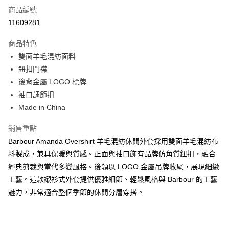
商品編號
信用卡分期付款
11609281
3 期 0 利率 每期
NT$3,666
21家銀行
商品特色
合作金庫商業銀行
第一商業銀行
LINE Pay
雙面羊毛混紡面料
華南商業銀行
彰化商業銀行
鈕扣門襟
Apple Pay
上海商業儲蓄銀行
台北富邦商業銀行
國泰世華商業銀行
兆豐國際商業銀行
後背金屬 LOGO 標牌
街口支付
臺灣中小企業銀行
台中商業銀行
袖口調節扣
匯豐（台灣）商業銀行
華泰商業銀行
Made in China
悠遊付
聯邦商業銀行
遠東國際商業銀行
元大商業銀行
永豐商業銀行
Google Pay
銷售重點
玉山商業銀行
星展（台灣）商業銀行
Barbour Amanda Overshirt 羊毛混紡休閒外套採用雙面羊毛混紡布
台新國際商業銀行
中國信託商業銀行
全盈+PAY
料製成，兼具保暖與質感。正面與袖口飾有品牌仿角質鈕扣，融合
台灣樂天信用卡公司
AFTEE先享後付
經典剪裁與當代多變風格。後領以 LOGO 金屬吊牌收尾，展現細緻
相關說明
工藝。這款襯衫式外套提供優雅細節、輕鬆風格與 Barbour 的工藝
【關於「AFTEE先享後付」】
魅力，非常適合整個季節的休閒分層穿搭。
ATM付款
AFTEE先享後付是「在收到商品之後才付款」的支付方式。 讓您購物簡單
便利好安心！
１．簡單：不需註冊會員、不需綁卡、不需儲值。
運送方式
２．便利：只要手機號碼，簡訊認證，即可結帳。