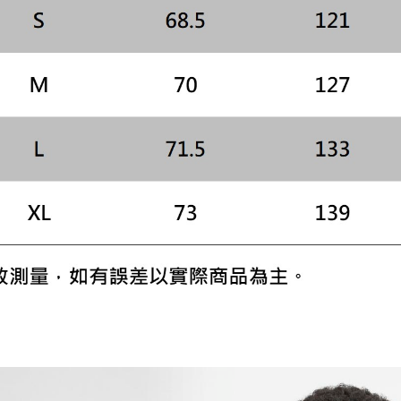
即時審查
結果請求
５．嚴禁
形，恩沛
動。