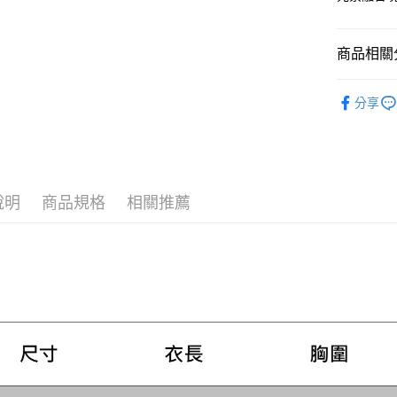
黑貓宅急
【「AFT
每筆NT$1
１．於結帳
商品相關分
付」結帳
２．訂單
男款
男
３．收到繳
分享
／ATM／
SS26 FIN
※ 請注意
絡購買商品
主題系列
先享後付
※ 交易是
是否繳費成
說明
商品規格
相關推薦
付客戶支
【注意事
１．透過由
交易，需
求債權轉
２．關於
https://aft
３．未成
「AFTE
任。
４．使用「