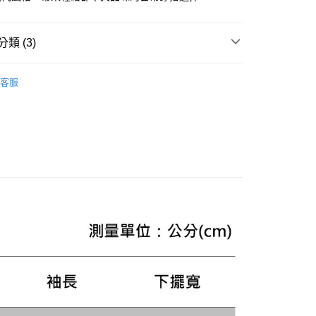
便配送到府
EE先享後付」結帳流程】
20，滿NT$3,000(含以上)免運費
方式選擇「AFTEE先享後付」後，將跳轉至「AFTEE先享後
類 (3)
頁面，進行簡訊認證並確認金額後，即可完成結帳。
成立數日內，您將收到繳費通知簡訊。
款休閒外套
費通知簡訊後14天內，點擊此簡訊中的連結，可透過四大超商
客服
網路銀行／等多元方式進行付款，方視為交易完成。
AL SALE
SS26 男士最新商品
：結帳手續完成當下不需立刻繳費，但若您需要取消訂單，請聯
的店家。未經商家同意取消之訂單仍視為有效，需透過AFTEE
ICONS 系列
繳納相關費用。
否成功請以「AFTEE先享後付 」之結帳頁面顯示為準，若有關於
功／繳費後需取消欲退款等相關疑問，請聯繫「AFTEE先享後
援中心」
https://netprotections.freshdesk.com/support/home
項】
恩沛科技股份有限公司提供之「AFTEE先享後付」服務完成之
依本服務之必要範圍內提供個人資料，並將交易相關給付款項請
讓予恩沛科技股份有限公司。
個人資料處理事宜，請瀏覽以下網址：
ee.tw/terms/#terms3
年的使用者請事先徵得法定代理人或監護人之同意方可使用
E先享後付」，若未經同意申辦者引起之損失，本公司不負相關責
AFTEE先享後付」時，將依據個別帳號之用戶狀況，依本公司