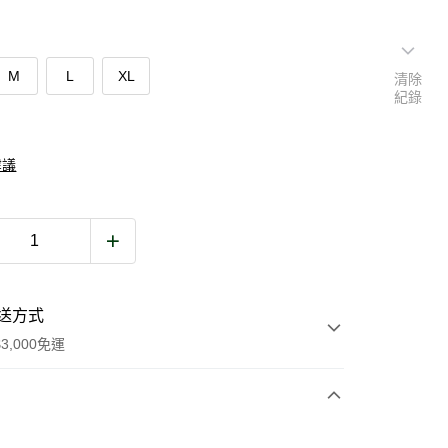
M
L
XL
清除
紀錄
建議
送方式
3,000免運
次付款