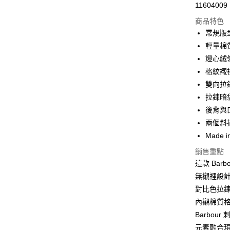
11604009
信用卡分
商品特色
3 期 
常規版
合作金
輕量棉
LINE Pay
華南商
燈心絨
Apple Pay
上海商
格紋襯
國泰世
雙向拉
街口支付
臺灣中
拉鍊暗
匯豐（
悠遊付
聯邦商
後背與口
元大商
Google Pa
兩個斜
玉山商
Made i
台新國
全盈+PAY
銷售重點
台灣樂
AFTEE先
這款 Barb
相關說明
無襯裡設
【關於「A
對比色拉
ATM付款
AFTEE
內襯棉質
便利好安
１．簡單
Barbo
２．便利
運送方式
元素融合
３．安心