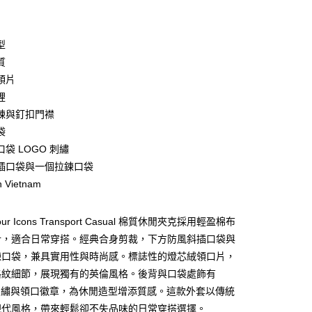
期付款
0 利率 每期
NT$2,800
21家銀行
型
庫商業銀行
第一商業銀行
質
業銀行
彰化商業銀行
領片
業儲蓄銀行
台北富邦商業銀行
裡
華商業銀行
兆豐國際商業銀行
鍊與釘扣門襟
小企業銀行
台中商業銀行
袋
台灣）商業銀行
華泰商業銀行
業銀行
遠東國際商業銀行
袋 LOGO 刺繡
業銀行
永豐商業銀行
y
插口袋與一個拉鍊口袋
業銀行
星展（台灣）商業銀行
n Vietnam
際商業銀行
中國信託商業銀行
天信用卡公司
享後付
our Icons Transport Casual 棉質休閒夾克採用輕盈棉布
計，適合日常穿搭。經典合身剪裁，下方防風斜插口袋與
FTEE先享後付」】
鍊口袋，兼具實用性與時尚感。標誌性的燈芯絨領口片，
先享後付是「在收到商品之後才付款」的支付方式。 讓您購物簡單
格紋細節，展現獨有的英倫風格。後背與口袋處飾有
心！
：不需註冊會員、不需綁卡、不需儲值。
ur 刺繡與領口徽章，為休閒造型增添質感。這款外套以傳統
：只要手機號碼，簡訊認證，即可結帳。
現代風格，帶來輕鬆卻不失品味的日常穿搭選擇。
：先確認商品／服務後，再付款。