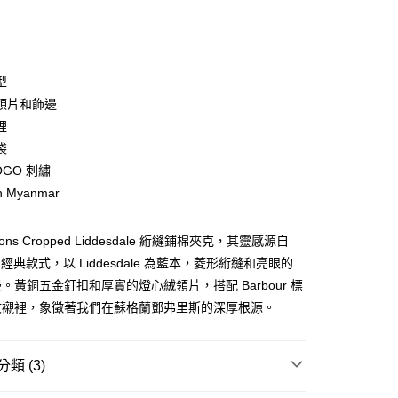
次付款
期付款
0 利率 每期
NT$2,263
21家銀行
型
庫商業銀行
第一商業銀行
領片和飾邊
業銀行
彰化商業銀行
裡
業儲蓄銀行
台北富邦商業銀行
袋
華商業銀行
兆豐國際商業銀行
OGO 刺繡
小企業銀行
台中商業銀行
n Myanmar
台灣）商業銀行
華泰商業銀行
業銀行
遠東國際商業銀行
業銀行
永豐商業銀行
y
 Icons Cropped Liddesdale 絎縫鋪棉夾克，其靈感源自
業銀行
星展（台灣）商業銀行
r 的經典款式，以 Liddesdale 為藍本，菱形絎縫和亮眼的
際商業銀行
中國信託商業銀行
。黃銅五金釘扣和厚實的燈心絨領片，搭配 Barbour 標
天信用卡公司
享後付
紋襯裡，象徵著我們在蘇格蘭鄧弗里斯的深厚根源。
FTEE先享後付」】
先享後付是「在收到商品之後才付款」的支付方式。 讓您購物簡單
類 (3)
心！
：不需註冊會員、不需綁卡、不需儲值。