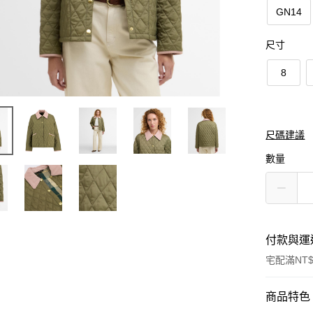
GN14
尺寸
8
尺碼建議
數量
付款與運
宅配滿NT$
付款方式
商品特色