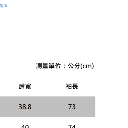
款绗縫與鋪棉外套
：只要手機號碼，簡訊認證，即可結帳。
客服
：先確認商品／服務後，再付款。
AL SALE
SS26 女士最新商品
便配送到府
EE先享後付」結帳流程】
ICONS 系列
20，滿NT$3,000(含以上)免運費
方式選擇「AFTEE先享後付」後，將跳轉至「AFTEE先享後
頁面，進行簡訊認證並確認金額後，即可完成結帳。
成立數日內，您將收到繳費通知簡訊。
費通知簡訊後14天內，點擊此簡訊中的連結，可透過四大超商
網路銀行／等多元方式進行付款，方視為交易完成。
：結帳手續完成當下不需立刻繳費，但若您需要取消訂單，請聯
的店家。未經商家同意取消之訂單仍視為有效，需透過AFTEE
繳納相關費用。
否成功請以「AFTEE先享後付 」之結帳頁面顯示為準，若有關於
功／繳費後需取消欲退款等相關疑問，請聯繫「AFTEE先享後
援中心」
https://netprotections.freshdesk.com/support/home
項】
恩沛科技股份有限公司提供之「AFTEE先享後付」服務完成之
依本服務之必要範圍內提供個人資料，並將交易相關給付款項請
讓予恩沛科技股份有限公司。
個人資料處理事宜，請瀏覽以下網址：
ee.tw/terms/#terms3
年的使用者請事先徵得法定代理人或監護人之同意方可使用
E先享後付」，若未經同意申辦者引起之損失，本公司不負相關責