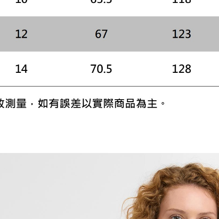
４．使用「
即時審查
結果請求
５．嚴禁
形，恩沛
動。