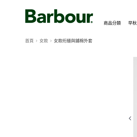
商品分類
早秋
首頁
女款
女款绗縫與鋪棉外套