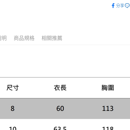
女款
女
２．便利
運送方式
分享
３．安心
SS26 FIN
黑貓宅急
【「AFT
主題系列
每筆NT$1
１．於結帳
付」結帳
２．訂單
說明
商品規格
相關推薦
３．收到繳
／ATM／
※ 請注意
絡購買商品
先享後付
※ 交易是
是否繳費成
付客戶支
【注意事
１．透過由
交易，需
求債權轉
２．關於
https://aft
３．未成
「AFTE
任。