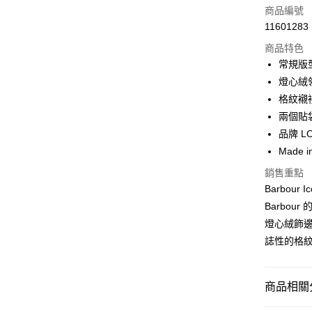
信用卡一
商品編號
11601283
信用卡分
商品特色
3 期 
常規版
合作金
燈心絨
LINE Pay
華南商
格紋襯
Apple Pay
上海商
兩個貼
國泰世
品牌 L
街口支付
臺灣中
Made i
匯豐（
悠遊付
聯邦商
銷售重點
元大商
Google Pa
Barbour
玉山商
Barbou
台新國
全盈+PAY
燈心絨飾邊
台灣樂
AFTEE先
誌性的格
相關說明
【關於「A
ATM付款
AFTEE
商品相關分
便利好安
１．簡單