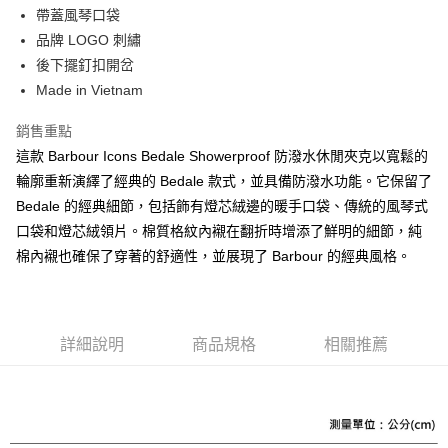
台灣樂天信用卡公司
帶蓋風琴口袋
AFTEE先享後付
品牌 LOGO 刺繡
相關說明
後下擺釘扣開岔
【關於「AFTEE先享後付」】
ATM付款
Made in Vietnam
AFTEE先享後付是「在收到商品之後才付款」的支付方式。 讓您購物簡單
便利好安心！
１．簡單：不需註冊會員、不需綁卡、不需儲值。
銷售重點
運送方式
２．便利：只要手機號碼，簡訊認證，即可結帳。
這款 Barbour Icons Bedale Showerproof 防潑水休閒夾克以寬鬆的
３．安心：先確認商品／服務後，再付款。
黑貓宅急便配送到府
輪廓重新演繹了經典的 Bedale 款式，並具備防潑水功能。它保留了
每筆NT$120，滿NT$3,000(含以上)免運費
【「AFTEE先享後付」結帳流程】
Bedale 的經典細節，包括飾有燈芯絨邊的暖手口袋、傳統的風琴式
１．於結帳方式選擇「AFTEE先享後付」後，將跳轉至「AFTEE先享後付」
口袋和燈芯絨領片。棉質格紋內襯在翻折時增添了鮮明的細節，純
結帳頁面，進行簡訊認證並確認金額後，即可完成結帳。
棉內襯也確保了穿著的舒適性，並展現了 Barbour 的經典風格。
２．訂單成立數日內，您將收到繳費通知簡訊。
３．收到繳費通知簡訊後14天內，點擊此簡訊中的連結，可透過四大超商／
ATM／網路銀行／等多元方式進行付款，方視為交易完成。
※ 請注意：結帳手續完成當下不需立刻繳費，但若您需要取消訂單，請聯絡
購買商品的店家。未經商家同意取消之訂單仍視為有效，需透過AFTEE先享
詳細說明
商品規格
相關推薦
後付繳納相關費用。
※ 交易是否成功請以「AFTEE先享後付 」之結帳頁面顯示為準，若有關於
是否繳費成功／繳費後需取消欲退款等相關疑問，請聯繫「AFTEE先享後付
客戶支援中心」
https://netprotections.freshdesk.com/support/home
【注意事項】