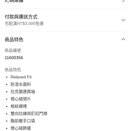
尺碼建議
付款與運送方式
宅配滿NT$3,000免運
付款方式
商品特色
信用卡一次付款
商品編號
信用卡分期付款
11600356
3 期 0 利率 每期
NT$3,266
21家銀行
商品特色
合作金庫商業銀行
第一商業銀行
LINE Pay
Relaxed Fit
華南商業銀行
彰化商業銀行
防潑水面料
Apple Pay
上海商業儲蓄銀行
台北富邦商業銀行
國泰世華商業銀行
兆豐國際商業銀行
拉克蘭連肩袖
街口支付
臺灣中小企業銀行
台中商業銀行
燈心絨領片
匯豐（台灣）商業銀行
華泰商業銀行
格紋襯裡
悠遊付
聯邦商業銀行
遠東國際商業銀行
雙向拉鍊與釘扣門襟
元大商業銀行
永豐商業銀行
Google Pay
胸前暖手口袋
玉山商業銀行
星展（台灣）商業銀行
燈心絨飾邊
台新國際商業銀行
中國信託商業銀行
全盈+PAY