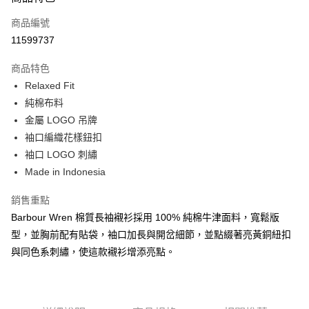
信用卡一次付款
商品編號
信用卡分期付款
11599737
3 期 0 利率 每期
NT$1,050
21家銀行
商品特色
合作金庫商業銀行
第一商業銀行
LINE Pay
Relaxed Fit
華南商業銀行
彰化商業銀行
純棉布料
Apple Pay
上海商業儲蓄銀行
台北富邦商業銀行
國泰世華商業銀行
兆豐國際商業銀行
金屬 LOGO 吊牌
街口支付
臺灣中小企業銀行
台中商業銀行
袖口編織花樣鈕扣
匯豐（台灣）商業銀行
華泰商業銀行
袖口 LOGO 刺繡
悠遊付
聯邦商業銀行
遠東國際商業銀行
Made in Indonesia
元大商業銀行
永豐商業銀行
Google Pay
玉山商業銀行
星展（台灣）商業銀行
銷售重點
台新國際商業銀行
中國信託商業銀行
全盈+PAY
Barbour Wren 棉質長袖襯衫採用 100% 純棉牛津面料，寬鬆版
台灣樂天信用卡公司
AFTEE先享後付
型，並胸前配有貼袋，袖口加長與開岔細節，並點綴著亮黃銅紐扣
相關說明
與同色系刺繡，使這款襯衫增添亮點。
【關於「AFTEE先享後付」】
ATM付款
AFTEE先享後付是「在收到商品之後才付款」的支付方式。 讓您購物簡單
便利好安心！
１．簡單：不需註冊會員、不需綁卡、不需儲值。