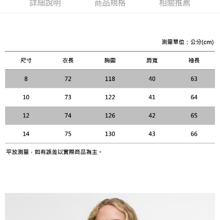
運送方式
詳細說明
商品規格
相關推薦
２．便利：只要手機號碼，簡訊認證，即可結帳。
３．安心：先確認商品／服務後，再付款。
黑貓宅急便配送到府
每筆NT$120，滿NT$3,000(含以上)免運費
【「AFTEE先享後付」結帳流程】
１．於結帳方式選擇「AFTEE先享後付」後，將跳轉至「AFTEE先享後付」
結帳頁面，進行簡訊認證並確認金額後，即可完成結帳。
２．訂單成立數日內，您將收到繳費通知簡訊。
３．收到繳費通知簡訊後14天內，點擊此簡訊中的連結，可透過四大超商／
ATM／網路銀行／等多元方式進行付款，方視為交易完成。
※ 請注意：結帳手續完成當下不需立刻繳費，但若您需要取消訂單，請聯絡
購買商品的店家。未經商家同意取消之訂單仍視為有效，需透過AFTEE先享
後付繳納相關費用。
※ 交易是否成功請以「AFTEE先享後付 」之結帳頁面顯示為準，若有關於
是否繳費成功／繳費後需取消欲退款等相關疑問，請聯繫「AFTEE先享後付
客戶支援中心」
https://netprotections.freshdesk.com/support/home
【注意事項】
１．透過由恩沛科技股份有限公司提供之「AFTEE先享後付」服務完成之交
易，需依本服務之必要範圍內提供個人資料，並將交易相關給付款項請求債
權轉讓予恩沛科技股份有限公司。
２．關於個人資料處理事宜，請瀏覽以下網址：
https://aftee.tw/terms/#terms3
３．未成年的使用者請事先徵得法定代理人或監護人之同意方可使用
「AFTEE先享後付」，若未經同意申辦者引起之損失，本公司不負相關責
任。