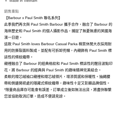
Made in Vietnam
１．簡單：不需註冊會員、不需綁卡、不需儲值。
運送方式
２．便利：只要手機號碼，簡訊認證，即可結帳。
銷售重點
３．安心：先確認商品／服務後，再付款。
黑貓宅急便配送到府
【Barbour x Paul Smith 聯名系列】
每筆NT$120，滿NT$3,000(含以上)免運費
【「AFTEE先享後付」結帳流程】
此季我們再次與 Paul Smith Barbour 攜手合作，融合了 Barbour 的
１．於結帳方式選擇「AFTEE先享後付」後，將跳轉至「AFTEE先享後付」
海岸歷史和 Paul Smith 的個人攝影作品，捕捉了無憂無慮的英國海
結帳頁面，進行簡訊認證並確認金額後，即可完成結帳。
濱一日遊。
２．訂單成立數日內，您將收到繳費通知簡訊。
３．收到繳費通知簡訊後14天內，點擊此簡訊中的連結，可透過四大超商／
這款 Paul Smith loves Barbour Casual Parka 棉質休閒大衣採用耐
ATM／網路銀行／等多元方式進行付款，方視為交易完成。
用的防撕裂面料製成，並配有可拆卸兜帽，內襯飾有 Paul Smith 標
※ 請注意：結帳手續完成當下不需立刻繳費，但若您需要取消訂單，請聯絡
購買商品的店家。未經商家同意取消之訂單仍視為有效，需透過AFTEE先享
誌性的條紋織帶。
後付繳納相關費用。
襯裡融合了 Barbour 的經典格紋和 Paul Smith 標誌性的醒目波點印
※ 交易是否成功請以「AFTEE先享後付 」之結帳頁面顯示為準，若有關於
花，將 Barbour 的經典與 Paul Smith 的趣味精神完美結合。
是否繳費成功／繳費後需取消欲退款等相關疑問，請聯繫「AFTEE先享後付
客戶支援中心」
https://netprotections.freshdesk.com/support/home
柔軟的燈芯絨袖口襯裡和燈芯絨領片，增添質感和保暖性。抽繩腰
帶和側邊開衩處的隱藏式條紋織帶，趣味性十足又彰顯品牌個性。
【注意事項】
１．透過由恩沛科技股份有限公司提供之「AFTEE先享後付」服務完成之交
*限量商品庫存可能會有誤差，訂單成立後如無法出貨，將盡快聯繫
易，需依本服務之必要範圍內提供個人資料，並將交易相關給付款項請求債
您並協助取消訂單，造成不便請見諒。
權轉讓予恩沛科技股份有限公司。
２．關於個人資料處理事宜，請瀏覽以下網址：
https://aftee.tw/terms/#terms3
３．未成年的使用者請事先徵得法定代理人或監護人之同意方可使用