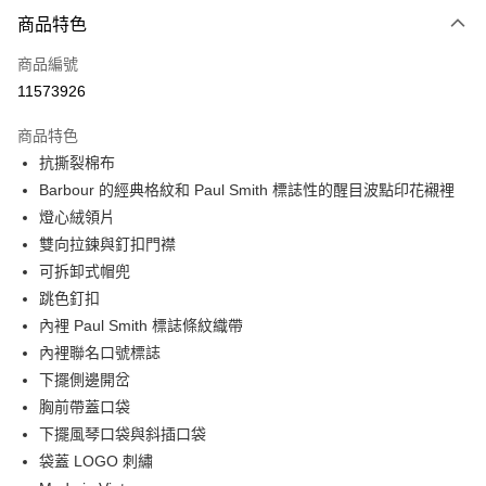
付款方式
商品特色
信用卡一次付款
商品編號
信用卡分期付款
11573926
3 期 0 利率 每期
NT$5,700
21家銀行
商品特色
合作金庫商業銀行
第一商業銀行
LINE Pay
抗撕裂棉布
華南商業銀行
彰化商業銀行
Barbour 的經典格紋和 Paul Smith 標誌性的醒目波點印花襯裡
Apple Pay
上海商業儲蓄銀行
台北富邦商業銀行
國泰世華商業銀行
兆豐國際商業銀行
燈心絨領片
街口支付
臺灣中小企業銀行
台中商業銀行
雙向拉鍊與釘扣門襟
匯豐（台灣）商業銀行
華泰商業銀行
可拆卸式帽兜
悠遊付
聯邦商業銀行
遠東國際商業銀行
跳色釘扣
元大商業銀行
永豐商業銀行
Google Pay
內裡 Paul Smith 標誌條紋織帶
玉山商業銀行
星展（台灣）商業銀行
內裡聯名口號標誌
台新國際商業銀行
中國信託商業銀行
全盈+PAY
台灣樂天信用卡公司
下擺側邊開岔
AFTEE先享後付
胸前帶蓋口袋
相關說明
下擺風琴口袋與斜插口袋
【關於「AFTEE先享後付」】
ATM付款
袋蓋 LOGO 刺繡
AFTEE先享後付是「在收到商品之後才付款」的支付方式。 讓您購物簡單
便利好安心！