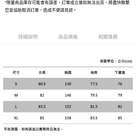
１．透過由恩沛科技股份有限公司提供之「AFTEE先享後付」服務完成之交
*限量商品庫存可能會有誤差，訂單成立後如無法出貨，將盡快聯繫
易，需依本服務之必要範圍內提供個人資料，並將交易相關給付款項請求債
您並協助取消訂單，造成不便請見諒。
權轉讓予恩沛科技股份有限公司。
２．關於個人資料處理事宜，請瀏覽以下網址：
https://aftee.tw/terms/#terms3
３．未成年的使用者請事先徵得法定代理人或監護人之同意方可使用
「AFTEE先享後付」，若未經同意申辦者引起之損失，本公司不負相關責
詳細說明
商品規格
相關推薦
任。
４．使用「AFTEE先享後付」時，將依據個別帳號之用戶狀況，依本公司即
時審查核予不同之上限額度；若仍有額度不足之情形，本公司將視審查結果
請求用戶進行身份認證。
５．嚴禁一人註冊多個帳號或使用他人資訊註冊。若發現惡意使用之情形，
恩沛科技股份有限公司將有權停止該用戶之使用額度並採取法律行動。