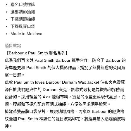
台灣樂天信用卡公司
聯名口號標誌
AFTEE先享後付
腰部調節抽繩
相關說明
下擺調節抽繩
【關於「AFTEE先享後付」】
ATM付款
下擺風琴口袋
AFTEE先享後付是「在收到商品之後才付款」的支付方式。 讓您購物簡單
便利好安心！
Made in Moldova
１．簡單：不需註冊會員、不需綁卡、不需儲值。
運送方式
２．便利：只要手機號碼，簡訊認證，即可結帳。
銷售重點
３．安心：先確認商品／服務後，再付款。
黑貓宅急便配送到府
【Barbour x Paul Smith 聯名系列】
每筆NT$120，滿NT$3,000(含以上)免運費
【「AFTEE先享後付」結帳流程】
此季我們再次與 Paul Smith Barbour 攜手合作，融合了 Barbour 的
１．於結帳方式選擇「AFTEE先享後付」後，將跳轉至「AFTEE先享後付」
海岸歷史和 Paul Smith 的個人攝影作品，捕捉了無憂無慮的英國海
結帳頁面，進行簡訊認證並確認金額後，即可完成結帳。
濱一日遊。
２．訂單成立數日內，您將收到繳費通知簡訊。
３．收到繳費通知簡訊後14天內，點擊此簡訊中的連結，可透過四大超商／
此款 Paul Smith loves Barbour Durham Wax Jacket 油布夾克靈感
ATM／網路銀行／等多元方式進行付款，方視為交易完成。
源自於我們經典性的 Durham 夾克，該款式最初是為觀鳥和探險而
※ 請注意：結帳手續完成當下不需立刻繳費，但若您需要取消訂單，請聯絡
購買商品的店家。未經商家同意取消之訂單仍視為有效，需透過AFTEE先享
設計的。採用輕盈的 4 oz 蠟棉布料，寬鬆的版型更添現代氣息。兜
後付繳納相關費用。
帽、腰部和下擺均配有可調式抽繩，方便依需求調整鬆緊。
※ 交易是否成功請以「AFTEE先享後付 」之結帳頁面顯示為準，若有關於
植鞣革雙品牌口袋貼片，展現精緻風格。內襯以 Barbour 的經典格
是否繳費成功／繳費後需取消欲退款等相關疑問，請聯繫「AFTEE先享後付
客戶支援中心」
https://netprotections.freshdesk.com/support/home
紋疊加 Paul Smith 標誌性的醒目波點印花，將經典帶入活潑俏皮精
神。
【注意事項】