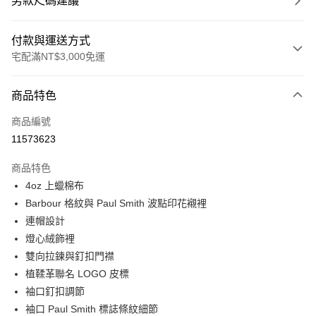
男款尺碼建議
付款與運送方式
宅配滿NT$3,000免運
付款方式
商品特色
信用卡一次付款
商品編號
信用卡分期付款
11573623
3 期 0 利率 每期
NT$7,050
21家銀行
商品特色
合作金庫商業銀行
第一商業銀行
LINE Pay
4oz 上蠟棉布
華南商業銀行
彰化商業銀行
Barbour 格紋與 Paul Smith 波點印花襯裡
Apple Pay
上海商業儲蓄銀行
台北富邦商業銀行
國泰世華商業銀行
兆豐國際商業銀行
連帽設計
街口支付
臺灣中小企業銀行
台中商業銀行
燈心絨飾裡
匯豐（台灣）商業銀行
華泰商業銀行
雙向拉鍊與釘扣門襟
悠遊付
聯邦商業銀行
遠東國際商業銀行
植鞣革聯名 LOGO 皮標
元大商業銀行
永豐商業銀行
Google Pay
袖口釘扣調節
玉山商業銀行
星展（台灣）商業銀行
袖口 Paul Smith 標誌條紋細節
台新國際商業銀行
中國信託商業銀行
全盈+PAY