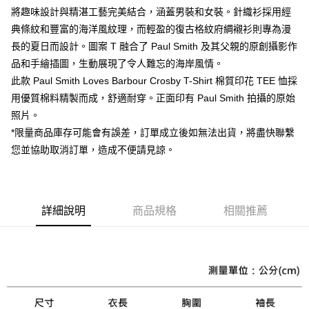
AFTEE先享後付
將趣味設計與精湛工藝完美結合，涵蓋男裝和女裝。針織衫採用經
相關說明
典條紋和豐富的海洋風紋理，而輕盈的復古格紋府綢襯衫則專為漫
【關於「AFTEE先享後付」】
長的夏日而設計。圖案 T 融合了 Paul Smith 及其父親的原創攝影作
ATM付款
AFTEE先享後付是「在收到商品之後才付款」的支付方式。 讓您購物簡單
品和手繪插圖，生動展現了令人難忘的海岸風情。
便利好安心！
１．簡單：不需註冊會員、不需綁卡、不需儲值。
此款 Paul Smith Loves Barbour Crosby T-Shirt 棉質印花 TEE 恤採
運送方式
２．便利：只要手機號碼，簡訊認證，即可結帳。
用優質棉料精製而成，舒適耐穿。正面印有 Paul Smith 拍攝的原始
３．安心：先確認商品／服務後，再付款。
黑貓宅急便配送到府
照片。
每筆NT$120，滿NT$3,000(含以上)免運費
【「AFTEE先享後付」結帳流程】
*限量商品庫存可能會有誤差，訂單成立後如無法出貨，將盡快聯繫
１．於結帳方式選擇「AFTEE先享後付」後，將跳轉至「AFTEE先享後付」
您並協助取消訂單，造成不便請見諒。
結帳頁面，進行簡訊認證並確認金額後，即可完成結帳。
２．訂單成立數日內，您將收到繳費通知簡訊。
３．收到繳費通知簡訊後14天內，點擊此簡訊中的連結，可透過四大超商／
ATM／網路銀行／等多元方式進行付款，方視為交易完成。
※ 請注意：結帳手續完成當下不需立刻繳費，但若您需要取消訂單，請聯絡
詳細說明
商品規格
相關推薦
購買商品的店家。未經商家同意取消之訂單仍視為有效，需透過AFTEE先享
後付繳納相關費用。
※ 交易是否成功請以「AFTEE先享後付 」之結帳頁面顯示為準，若有關於
是否繳費成功／繳費後需取消欲退款等相關疑問，請聯繫「AFTEE先享後付
客戶支援中心」
https://netprotections.freshdesk.com/support/home
【注意事項】
１．透過由恩沛科技股份有限公司提供之「AFTEE先享後付」服務完成之交