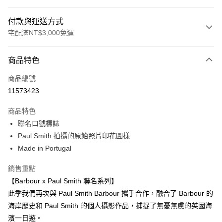
付款與運送方式
宅配滿NT$3,000免運
付款方式
商品特色
信用卡一次付款
商品編號
信用卡分期付款
11573423
3 期 0 利率 每期
NT$1,000
21家銀行
商品特色
合作金庫商業銀行
第一商業銀行
LINE Pay
聯名口號標誌
華南商業銀行
彰化商業銀行
Paul Smith 拍攝的原始照片印花圖樣
Apple Pay
上海商業儲蓄銀行
台北富邦商業銀行
國泰世華商業銀行
兆豐國際商業銀行
Made in Portugal
街口支付
臺灣中小企業銀行
台中商業銀行
銷售重點
匯豐（台灣）商業銀行
華泰商業銀行
悠遊付
聯邦商業銀行
遠東國際商業銀行
【Barbour x Paul Smith 聯名系列】
元大商業銀行
永豐商業銀行
Google Pay
此季我們再次與 Paul Smith Barbour 攜手合作，融合了 Barbour 的
玉山商業銀行
星展（台灣）商業銀行
海岸歷史和 Paul Smith 的個人攝影作品，捕捉了無憂無慮的英國海
台新國際商業銀行
中國信託商業銀行
全盈+PAY
濱一日遊。
台灣樂天信用卡公司