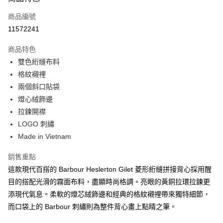
信用卡一次付款
商品編號
信用卡分期付款
11572241
3 期 0 利率 每期
NT$1,680
21家銀行
商品特色
合作金庫商業銀行
第一商業銀行
LINE Pay
雙色絎縫布料
華南商業銀行
彰化商業銀行
格紋襯裡
Apple Pay
上海商業儲蓄銀行
台北富邦商業銀行
國泰世華商業銀行
兆豐國際商業銀行
兩個斜口貼袋
街口支付
臺灣中小企業銀行
台中商業銀行
燈心絨飾邊
匯豐（台灣）商業銀行
華泰商業銀行
拉鍊開襟
悠遊付
聯邦商業銀行
遠東國際商業銀行
LOGO 刺繡
元大商業銀行
永豐商業銀行
Google Pay
Made in Vietnam
玉山商業銀行
星展（台灣）商業銀行
台新國際商業銀行
中國信託商業銀行
全盈+PAY
銷售重點
台灣樂天信用卡公司
AFTEE先享後付
這款現代百搭的 Barbour Heslerton Gilet 菱形絎縫拼接背心採用醒
相關說明
目的搭配光滑的霧面布料，盡顯時尚格調。亮眼的黃銅拉環拉鍊更
【關於「AFTEE先享後付」】
添現代氣息。柔軟的燈芯絨飾邊和經典的格紋襯裡帶來獨特細節，
ATM付款
AFTEE先享後付是「在收到商品之後才付款」的支付方式。 讓您購物簡單
而口袋上的 Barbour 刺繡則為整件背心畫上點睛之筆。
便利好安心！
１．簡單：不需註冊會員、不需綁卡、不需儲值。