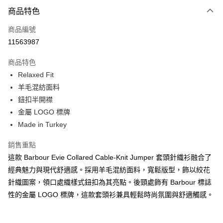
付款方式
商品特色
信用卡一次付款
商品編號
信用卡分期付款
11563987
3 期 0 利率 每期
NT$1,516
21家銀行
商品特色
合作金庫商業銀行
第一商業銀行
LINE Pay
Relaxed Fit
華南商業銀行
彰化商業銀行
羊毛混紡面料
Apple Pay
上海商業儲蓄銀行
台北富邦商業銀行
國泰世華商業銀行
兆豐國際商業銀行
鈕扣半開襟
街口支付
臺灣中小企業銀行
台中商業銀行
金屬 LOGO 標牌
匯豐（台灣）商業銀行
華泰商業銀行
Made in Turkey
悠遊付
聯邦商業銀行
遠東國際商業銀行
元大商業銀行
永豐商業銀行
Google Pay
銷售重點
玉山商業銀行
星展（台灣）商業銀行
這款 Barbour Evie Collared Cable-Knit Jumper 套頭針織衫融合了
台新國際商業銀行
中國信託商業銀行
全盈+PAY
經典魅力與現代舒適感。採用羊毛混紡面料，寬鬆版型，飾以絞花
台灣樂天信用卡公司
AFTEE先享後付
針織圖案，領口處織樣式鈕扣為其亮點。後頸處飾有 Barbour 標誌
相關說明
性的金屬 LOGO 標牌，這款套頭衫兼具輕鬆時尚氛圍與舒適觸感。
【關於「AFTEE先享後付」】
ATM付款
AFTEE先享後付是「在收到商品之後才付款」的支付方式。 讓您購物簡單
便利好安心！