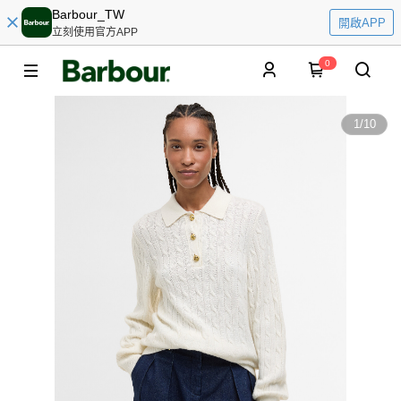
Barbour_TW
開啟APP
立刻使用官方APP
0
1
/
10