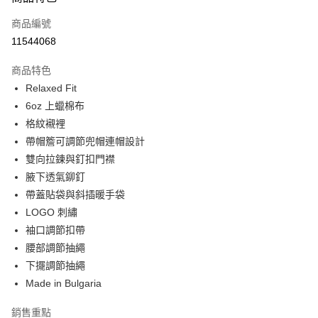
信用卡一次付款
商品編號
信用卡分期付款
11544068
3 期 0 利率 每期
NT$5,133
21家銀行
商品特色
合作金庫商業銀行
第一商業銀行
LINE Pay
Relaxed Fit
華南商業銀行
彰化商業銀行
6oz 上蠟棉布
Apple Pay
上海商業儲蓄銀行
台北富邦商業銀行
國泰世華商業銀行
兆豐國際商業銀行
格紋襯裡
街口支付
臺灣中小企業銀行
台中商業銀行
帶帽簷可調節兜帽連帽設計
匯豐（台灣）商業銀行
華泰商業銀行
雙向拉鍊與釘扣門襟
悠遊付
聯邦商業銀行
遠東國際商業銀行
腋下透氣鉚釘
元大商業銀行
永豐商業銀行
Google Pay
帶蓋貼袋與斜插暖手袋
玉山商業銀行
星展（台灣）商業銀行
LOGO 刺繡
台新國際商業銀行
中國信託商業銀行
全盈+PAY
台灣樂天信用卡公司
袖口調節扣帶
AFTEE先享後付
腰部調節抽繩
相關說明
下擺調節抽繩
【關於「AFTEE先享後付」】
ATM付款
Made in Bulgaria
AFTEE先享後付是「在收到商品之後才付款」的支付方式。 讓您購物簡單
便利好安心！
１．簡單：不需註冊會員、不需綁卡、不需儲值。
銷售重點