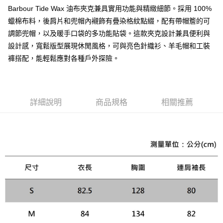
運送方式
２．便利：只要手機號碼，簡訊認證，即可結帳。
Barbour Tide Wax 油布夾克兼具實用功能與精緻細節。採用 100%
３．安心：先確認商品／服務後，再付款。
黑貓宅急便配送到府
蠟棉布料，後肩片和兜帽內襯飾有疊染格紋點綴，配有帶帽簷的可
每筆NT$120，滿NT$3,000(含以上)免運費
【「AFTEE先享後付」結帳流程】
調節兜帽，以及暖手口袋的多功能貼袋。這款夾克設計兼具便利與
１．於結帳方式選擇「AFTEE先享後付」後，將跳轉至「AFTEE先享後付」
設計感，寬鬆版型展現休閒風格，可與亮色針織衫、羊毛帽和工裝
結帳頁面，進行簡訊認證並確認金額後，即可完成結帳。
褲搭配，能輕鬆應對各種戶外探險。
２．訂單成立數日內，您將收到繳費通知簡訊。
３．收到繳費通知簡訊後14天內，點擊此簡訊中的連結，可透過四大超商／
ATM／網路銀行／等多元方式進行付款，方視為交易完成。
※ 請注意：結帳手續完成當下不需立刻繳費，但若您需要取消訂單，請聯絡
購買商品的店家。未經商家同意取消之訂單仍視為有效，需透過AFTEE先享
詳細說明
商品規格
相關推薦
後付繳納相關費用。
※ 交易是否成功請以「AFTEE先享後付 」之結帳頁面顯示為準，若有關於
是否繳費成功／繳費後需取消欲退款等相關疑問，請聯繫「AFTEE先享後付
客戶支援中心」
https://netprotections.freshdesk.com/support/home
【注意事項】
１．透過由恩沛科技股份有限公司提供之「AFTEE先享後付」服務完成之交
易，需依本服務之必要範圍內提供個人資料，並將交易相關給付款項請求債
權轉讓予恩沛科技股份有限公司。
２．關於個人資料處理事宜，請瀏覽以下網址：
https://aftee.tw/terms/#terms3
３．未成年的使用者請事先徵得法定代理人或監護人之同意方可使用
「AFTEE先享後付」，若未經同意申辦者引起之損失，本公司不負相關責
任。