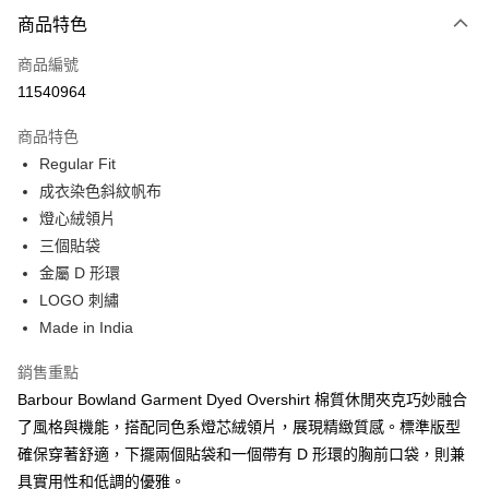
付款方式
商品特色
信用卡一次付款
商品編號
信用卡分期付款
11540964
3 期 0 利率 每期
NT$1,913
21家銀行
商品特色
合作金庫商業銀行
第一商業銀行
LINE Pay
Regular Fit
華南商業銀行
彰化商業銀行
成衣染色斜紋帆布
Apple Pay
上海商業儲蓄銀行
台北富邦商業銀行
國泰世華商業銀行
兆豐國際商業銀行
燈心絨領片
街口支付
臺灣中小企業銀行
台中商業銀行
三個貼袋
匯豐（台灣）商業銀行
華泰商業銀行
金屬 D 形環
悠遊付
聯邦商業銀行
遠東國際商業銀行
LOGO 刺繡
元大商業銀行
永豐商業銀行
Google Pay
Made in India
玉山商業銀行
星展（台灣）商業銀行
台新國際商業銀行
中國信託商業銀行
全盈+PAY
銷售重點
台灣樂天信用卡公司
AFTEE先享後付
Barbour Bowland Garment Dyed Overshirt 棉質休閒夾克巧妙融合
相關說明
了風格與機能，搭配同色系燈芯絨領片，展現精緻質感。標準版型
【關於「AFTEE先享後付」】
確保穿著舒適，下擺兩個貼袋和一個帶有 D 形環的胸前口袋，則兼
ATM付款
AFTEE先享後付是「在收到商品之後才付款」的支付方式。 讓您購物簡單
具實用性和低調的優雅。
便利好安心！