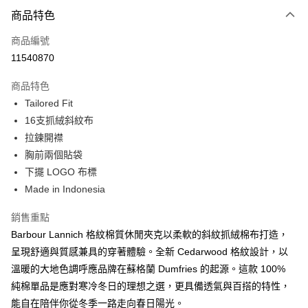
付款方式
商品特色
信用卡一次付款
商品編號
信用卡分期付款
11540870
3 期 0 利率 每期
NT$1,516
21家銀行
商品特色
合作金庫商業銀行
第一商業銀行
LINE Pay
Tailored Fit
華南商業銀行
彰化商業銀行
16支抓絨斜紋布
Apple Pay
上海商業儲蓄銀行
台北富邦商業銀行
國泰世華商業銀行
兆豐國際商業銀行
拉鍊開襟
街口支付
臺灣中小企業銀行
台中商業銀行
胸前兩個貼袋
匯豐（台灣）商業銀行
華泰商業銀行
下擺 LOGO 布標
悠遊付
聯邦商業銀行
遠東國際商業銀行
Made in Indonesia
元大商業銀行
永豐商業銀行
Google Pay
玉山商業銀行
星展（台灣）商業銀行
銷售重點
台新國際商業銀行
中國信託商業銀行
全盈+PAY
Barbour Lannich 格紋棉質休閒夾克以柔軟的斜紋抓絨棉布打造，
台灣樂天信用卡公司
AFTEE先享後付
呈現舒適與質感兼具的穿著體驗。全新 Cedarwood 格紋設計，以
相關說明
溫暖的大地色調呼應品牌在蘇格蘭 Dumfries 的起源。這款 100%
【關於「AFTEE先享後付」】
純棉單品是應對寒冷冬日的理想之選，更具備透氣與百搭的特性，
ATM付款
AFTEE先享後付是「在收到商品之後才付款」的支付方式。 讓您購物簡單
能自在陪伴你從冬季一路走向春日陽光。
便利好安心！