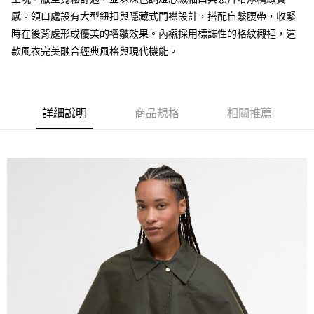
ATM付款
AFTEE先享後付是「在收到商品之後才付款」的支付方式。 讓您購物簡單
感。領口處設有大型鈕扣與隱藏式門襟設計，搭配自繫腰帶，收緊
便利好安心！
１．簡單：不需註冊會員、不需綁卡、不需儲值。
時在後背處形成優美的褶皺效果。內襯採用標誌性的格紋襯裡，這
運送方式
２．便利：只要手機號碼，簡訊認證，即可結帳。
款風衣完美融合經典風格與現代機能。
３．安心：先確認商品／服務後，再付款。
黑貓宅急便配送到府
每筆NT$120，滿NT$3,000(含以上)免運費
【「AFTEE先享後付」結帳流程】
１．於結帳方式選擇「AFTEE先享後付」後，將跳轉至「AFTEE先享後付」
結帳頁面，進行簡訊認證並確認金額後，即可完成結帳。
詳細說明
商品規格
相關推薦
２．訂單成立數日內，您將收到繳費通知簡訊。
３．收到繳費通知簡訊後14天內，點擊此簡訊中的連結，可透過四大超商／
ATM／網路銀行／等多元方式進行付款，方視為交易完成。
※ 請注意：結帳手續完成當下不需立刻繳費，但若您需要取消訂單，請聯絡
購買商品的店家。未經商家同意取消之訂單仍視為有效，需透過AFTEE先享
後付繳納相關費用。
※ 交易是否成功請以「AFTEE先享後付 」之結帳頁面顯示為準，若有關於
是否繳費成功／繳費後需取消欲退款等相關疑問，請聯繫「AFTEE先享後付
客戶支援中心」
https://netprotections.freshdesk.com/support/home
【注意事項】
１．透過由恩沛科技股份有限公司提供之「AFTEE先享後付」服務完成之交
易，需依本服務之必要範圍內提供個人資料，並將交易相關給付款項請求債
權轉讓予恩沛科技股份有限公司。
２．關於個人資料處理事宜，請瀏覽以下網址：
https://aftee.tw/terms/#terms3