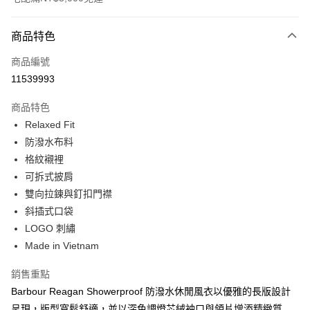
付款方式
商品特色
信用卡一次付款
商品編號
信用卡分期付款
11539993
3 期 0 利率 每期
NT$3,920
21家銀行
商品特色
合作金庫商業銀行
第一商業銀行
LINE Pay
Relaxed Fit
華南商業銀行
彰化商業銀行
防潑水布料
Apple Pay
上海商業儲蓄銀行
台北富邦商業銀行
國泰世華商業銀行
兆豐國際商業銀行
格紋襯裡
街口支付
臺灣中小企業銀行
台中商業銀行
可拆式披肩
匯豐（台灣）商業銀行
華泰商業銀行
雙向拉鍊與釘扣門襟
悠遊付
聯邦商業銀行
遠東國際商業銀行
斜插式口袋
元大商業銀行
永豐商業銀行
Google Pay
LOGO 刺繡
玉山商業銀行
星展（台灣）商業銀行
Made in Vietnam
台新國際商業銀行
中國信託商業銀行
全盈+PAY
台灣樂天信用卡公司
AFTEE先享後付
銷售重點
相關說明
Barbour Reagan Showerproof 防潑水休閒風衣以優雅的長版設計
【關於「AFTEE先享後付」】
呈現，版型寬鬆舒適，並以深色調燈芯絨袖口與領片增添精緻質