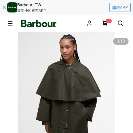
Barbour_TW
開啟APP
立刻使用官方APP
0
1
/
10