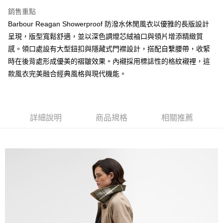
ATM付款
AFTEE先享後付是「在收到商品之後才付款」的支付方式。 讓您購物簡單
銷售重點
便利好安心！
１．簡單：不需註冊會員、不需綁卡、不需儲值。
Barbour Reagan Showerproof 防潑水休閒風衣以優雅的長版設計
運送方式
２．便利：只要手機號碼，簡訊認證，即可結帳。
呈現，版型寬鬆舒適，並以深色調燈芯絨袖口與領片增添精緻質
３．安心：先確認商品／服務後，再付款。
黑貓宅急便配送到府
感。領口處設有大型鈕扣與隱藏式門襟設計，搭配自繫腰帶，收緊
每筆NT$120，滿NT$3,000(含以上)免運費
【「AFTEE先享後付」結帳流程】
時在後背處形成優美的褶皺效果。內襯採用標誌性的格紋襯裡，這
１．於結帳方式選擇「AFTEE先享後付」後，將跳轉至「AFTEE先享後付」
款風衣完美融合經典風格與現代機能。
結帳頁面，進行簡訊認證並確認金額後，即可完成結帳。
２．訂單成立數日內，您將收到繳費通知簡訊。
３．收到繳費通知簡訊後14天內，點擊此簡訊中的連結，可透過四大超商／
ATM／網路銀行／等多元方式進行付款，方視為交易完成。
※ 請注意：結帳手續完成當下不需立刻繳費，但若您需要取消訂單，請聯絡
詳細說明
商品規格
相關推薦
購買商品的店家。未經商家同意取消之訂單仍視為有效，需透過AFTEE先享
後付繳納相關費用。
※ 交易是否成功請以「AFTEE先享後付 」之結帳頁面顯示為準，若有關於
是否繳費成功／繳費後需取消欲退款等相關疑問，請聯繫「AFTEE先享後付
客戶支援中心」
https://netprotections.freshdesk.com/support/home
【注意事項】
１．透過由恩沛科技股份有限公司提供之「AFTEE先享後付」服務完成之交
易，需依本服務之必要範圍內提供個人資料，並將交易相關給付款項請求債
權轉讓予恩沛科技股份有限公司。
２．關於個人資料處理事宜，請瀏覽以下網址：
https://aftee.tw/terms/#terms3