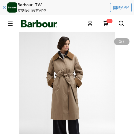
Barbour_TW
開啟APP
立刻使用官方APP
0
1
/
7