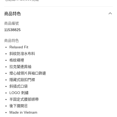
付款方式
商品特色
信用卡一次付款
商品編號
信用卡分期付款
11538825
3 期 0 利率 每期
NT$3,780
21家銀行
商品特色
合作金庫商業銀行
第一商業銀行
LINE Pay
Relaxed Fit
華南商業銀行
彰化商業銀行
斜紋防潑水布料
Apple Pay
上海商業儲蓄銀行
台北富邦商業銀行
國泰世華商業銀行
兆豐國際商業銀行
格紋襯裡
街口支付
臺灣中小企業銀行
台中商業銀行
拉克蘭連肩袖
匯豐（台灣）商業銀行
華泰商業銀行
燈心絨領片與袖口飾邊
悠遊付
聯邦商業銀行
遠東國際商業銀行
隱藏式鈕扣門襟
元大商業銀行
永豐商業銀行
Google Pay
斜插式口袋
玉山商業銀行
星展（台灣）商業銀行
LOGO 刺繡
台新國際商業銀行
中國信託商業銀行
全盈+PAY
台灣樂天信用卡公司
半固定式腰部綁帶
AFTEE先享後付
後下擺開岔
相關說明
Made in Vietnam
【關於「AFTEE先享後付」】