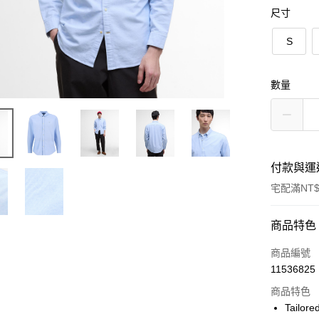
尺寸
S
數量
付款與運
宅配滿NT$
付款方式
商品特色
信用卡一
商品編號
11536825
信用卡分
商品特色
3 期 
Tailored