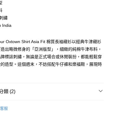
庫商業銀行
第一商業銀行
型
業銀行
彰化商業銀行
料
業儲蓄銀行
台北富邦商業銀行
 刺繡
華商業銀行
兆豐國際商業銀行
 India
小企業銀行
台中商業銀行
台灣）商業銀行
華泰商業銀行
業銀行
遠東國際商業銀行
our Oxtown Shirt Asia Fit 棉質長袖襯衫以經典牛津襯衫
業銀行
永豐商業銀行
y
打造出略微修身的「亞洲版型」，細緻的純棉牛津布料，
業銀行
星展（台灣）商業銀行
品牌標誌刺繡，無論是正式場合或休閒裝扮，都能輕鬆穿
際商業銀行
中國信託商業銀行
緻的造型。這個週末，不妨搭配牛仔褲和樂福鞋，展現時
天信用卡公司
享後付
FTEE先享後付」】
先享後付是「在收到商品之後才付款」的支付方式。 讓您購物簡單
類 (2)
心！
：不需註冊會員、不需綁卡、不需儲值。
款上衣
：只要手機號碼，簡訊認證，即可結帳。
客服
：先確認商品／服務後，再付款。
APAC 系列
便配送到府
EE先享後付」結帳流程】
20，滿NT$3,000(含以上)免運費
方式選擇「AFTEE先享後付」後，將跳轉至「AFTEE先享後
頁面，進行簡訊認證並確認金額後，即可完成結帳。