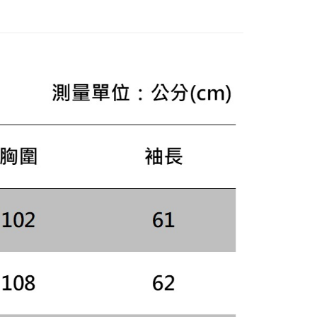
成立數日內，您將收到繳費通知簡訊。
費通知簡訊後14天內，點擊此簡訊中的連結，可透過四大超商
網路銀行／等多元方式進行付款，方視為交易完成。
：結帳手續完成當下不需立刻繳費，但若您需要取消訂單，請聯
的店家。未經商家同意取消之訂單仍視為有效，需透過AFTEE
繳納相關費用。
否成功請以「AFTEE先享後付 」之結帳頁面顯示為準，若有關於
功／繳費後需取消欲退款等相關疑問，請聯繫「AFTEE先享後
援中心」
https://netprotections.freshdesk.com/support/home
項】
恩沛科技股份有限公司提供之「AFTEE先享後付」服務完成之
依本服務之必要範圍內提供個人資料，並將交易相關給付款項請
讓予恩沛科技股份有限公司。
個人資料處理事宜，請瀏覽以下網址：
ee.tw/terms/#terms3
年的使用者請事先徵得法定代理人或監護人之同意方可使用
E先享後付」，若未經同意申辦者引起之損失，本公司不負相關責
AFTEE先享後付」時，將依據個別帳號之用戶狀況，依本公司
核予不同之上限額度；若仍有額度不足之情形，本公司將視審查
用戶進行身份認證。
一人註冊多個帳號或使用他人資訊註冊。若發現惡意使用之情
科技股份有限公司將有權停止該用戶之使用額度並採取法律行