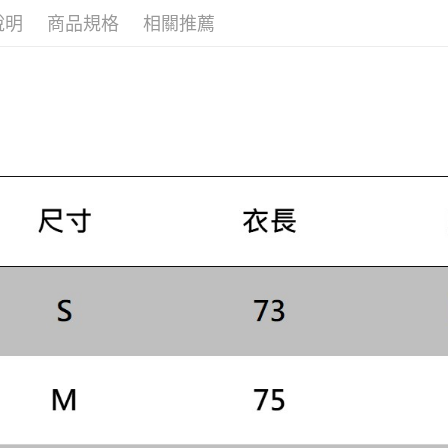
２．訂單
說明
商品規格
相關推薦
３．收到繳
／ATM／
※ 請注意
絡購買商品
先享後付
※ 交易是
是否繳費成
付客戶支
【注意事
１．透過由
交易，需
求債權轉
２．關於
https://aft
３．未成
「AFTE
任。
４．使用「
即時審查
結果請求
５．嚴禁
形，恩沛
動。