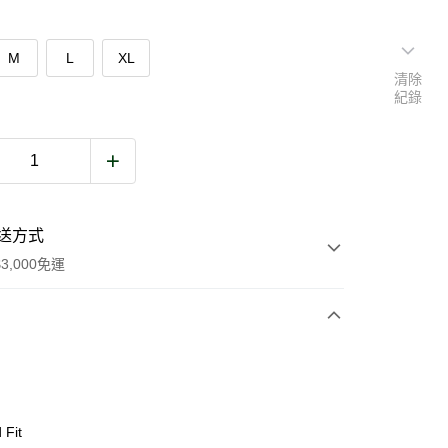
M
L
XL
清除
紀錄
送方式
3,000免運
次付款
期付款
0 利率 每期
NT$1,333
21家銀行
 Fit