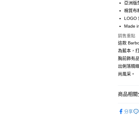
合作金
亞洲版
LINE Pay
華南商
棉質布
Apple Pay
上海商
LOGO
國泰世
Made in
街口支付
臺灣中
匯豐（
銷售重點
悠遊付
聯邦商
這款 Barb
元大商
Google Pa
為藍本，
玉山商
胸前飾有
台新國
全盈+PAY
出俐落精
台灣樂
AFTEE先
尚風采。
相關說明
【關於「A
ATM付款
AFTEE
商品相關分
便利好安
１．簡單
男款
男
２．便利
運送方式
分享
３．安心
主題系列
黑貓宅急
【「AFT
每筆NT$1
１．於結帳
付」結帳