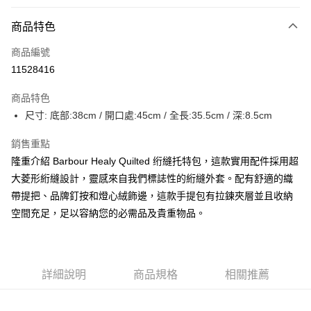
付款方式
商品特色
信用卡一次付款
商品編號
信用卡分期付款
11528416
3 期 0 利率 每期
NT$1,200
21家銀行
商品特色
合作金庫商業銀行
第一商業銀行
LINE Pay
尺寸: 底部:38cm / 開口處:45cm / 全長:35.5cm / 深:8.5cm
華南商業銀行
彰化商業銀行
Apple Pay
上海商業儲蓄銀行
台北富邦商業銀行
銷售重點
國泰世華商業銀行
兆豐國際商業銀行
街口支付
隆重介紹 Barbour Healy Quilted 绗縫托特包，這款實用配件採用超
臺灣中小企業銀行
台中商業銀行
大菱形絎縫設計，靈感來自我們標誌性的絎縫外套。配有舒適的織
匯豐（台灣）商業銀行
華泰商業銀行
悠遊付
聯邦商業銀行
遠東國際商業銀行
帶提把、品牌釘按和燈心絨飾邊，這款手提包有拉鍊夾層並且收納
元大商業銀行
永豐商業銀行
Google Pay
空間充足，足以容納您的必需品及貴重物品。
玉山商業銀行
星展（台灣）商業銀行
台新國際商業銀行
中國信託商業銀行
全盈+PAY
台灣樂天信用卡公司
AFTEE先享後付
詳細說明
商品規格
相關推薦
相關說明
【關於「AFTEE先享後付」】
ATM付款
AFTEE先享後付是「在收到商品之後才付款」的支付方式。 讓您購物簡單