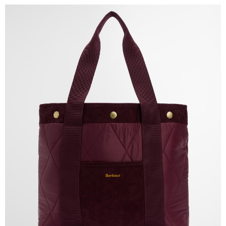
便利好安心！
１．簡單：不需註冊會員、不需綁卡、不需儲值。
運送方式
２．便利：只要手機號碼，簡訊認證，即可結帳。
３．安心：先確認商品／服務後，再付款。
黑貓宅急便配送到府
每筆NT$120，滿NT$3,000(含以上)免運費
【「AFTEE先享後付」結帳流程】
１．於結帳方式選擇「AFTEE先享後付」後，將跳轉至「AFTEE先享後付」
結帳頁面，進行簡訊認證並確認金額後，即可完成結帳。
２．訂單成立數日內，您將收到繳費通知簡訊。
３．收到繳費通知簡訊後14天內，點擊此簡訊中的連結，可透過四大超商／
ATM／網路銀行／等多元方式進行付款，方視為交易完成。
※ 請注意：結帳手續完成當下不需立刻繳費，但若您需要取消訂單，請聯絡
購買商品的店家。未經商家同意取消之訂單仍視為有效，需透過AFTEE先享
後付繳納相關費用。
※ 交易是否成功請以「AFTEE先享後付 」之結帳頁面顯示為準，若有關於
是否繳費成功／繳費後需取消欲退款等相關疑問，請聯繫「AFTEE先享後付
客戶支援中心」
https://netprotections.freshdesk.com/support/home
【注意事項】
１．透過由恩沛科技股份有限公司提供之「AFTEE先享後付」服務完成之交
易，需依本服務之必要範圍內提供個人資料，並將交易相關給付款項請求債
權轉讓予恩沛科技股份有限公司。
２．關於個人資料處理事宜，請瀏覽以下網址：
https://aftee.tw/terms/#terms3
３．未成年的使用者請事先徵得法定代理人或監護人之同意方可使用