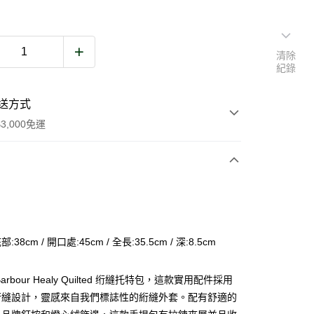
清除
紀錄
送方式
3,000免運
次付款
期付款
0 利率 每期
NT$1,200
21家銀行
部:38cm / 開口處:45cm / 全長:35.5cm / 深:8.5cm
庫商業銀行
第一商業銀行
業銀行
彰化商業銀行
arbour Healy Quilted 绗縫托特包，這款實用配件採用
業儲蓄銀行
台北富邦商業銀行
絎縫設計，靈感來自我們標誌性的絎縫外套。配有舒適的
華商業銀行
兆豐國際商業銀行