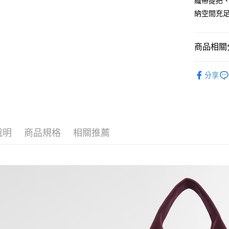
織帶提把
臺灣中
匯豐（
納空間充
悠遊付
聯邦商
元大商
Google Pa
玉山商
商品相關分
台新國
全盈+PAY
台灣樂
女款
女
AFTEE先
分享
相關說明
【關於「A
ATM付款
AFTEE
便利好安
１．簡單
說明
商品規格
相關推薦
２．便利
運送方式
３．安心
黑貓宅急
【「AFT
每筆NT$1
１．於結帳
付」結帳
２．訂單
３．收到繳
／ATM／
※ 請注意
絡購買商品