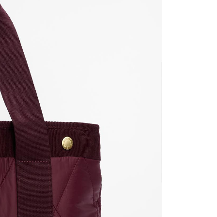
繳納相關費用。
否成功請以「AFTEE先享後付 」之結帳頁面顯示為準，若有關於
功／繳費後需取消欲退款等相關疑問，請聯繫「AFTEE先享後
援中心」
https://netprotections.freshdesk.com/support/home
項】
恩沛科技股份有限公司提供之「AFTEE先享後付」服務完成之
依本服務之必要範圍內提供個人資料，並將交易相關給付款項請
讓予恩沛科技股份有限公司。
個人資料處理事宜，請瀏覽以下網址：
ee.tw/terms/#terms3
年的使用者請事先徵得法定代理人或監護人之同意方可使用
E先享後付」，若未經同意申辦者引起之損失，本公司不負相關責
AFTEE先享後付」時，將依據個別帳號之用戶狀況，依本公司
核予不同之上限額度；若仍有額度不足之情形，本公司將視審查
用戶進行身份認證。
一人註冊多個帳號或使用他人資訊註冊。若發現惡意使用之情
科技股份有限公司將有權停止該用戶之使用額度並採取法律行