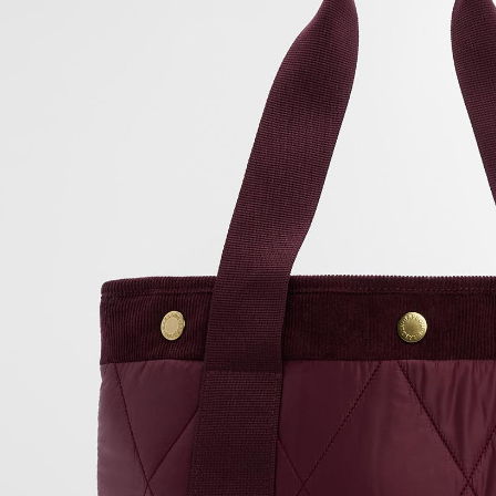
先享後付
※ 交易是
是否繳費成
付客戶支
【注意事
１．透過由
交易，需
求債權轉
２．關於
https://aft
３．未成
「AFTE
任。
４．使用「
即時審查
結果請求
５．嚴禁
形，恩沛
動。