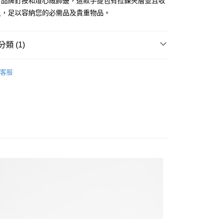
、品牌釘按和燈心絨飾邊，這款手提包有拉鍊夾層並且收
小企業銀行
台中商業銀行
台灣）商業銀行
華泰商業銀行
足，足以容納您的必需品及貴重物品。
業銀行
遠東國際商業銀行
業銀行
永豐商業銀行
y
業銀行
星展（台灣）商業銀行
類 (1)
際商業銀行
中國信託商業銀行
天信用卡公司
款配件與其他
享後付
客服
FTEE先享後付」】
先享後付是「在收到商品之後才付款」的支付方式。 讓您購物簡單
心！
：不需註冊會員、不需綁卡、不需儲值。
：只要手機號碼，簡訊認證，即可結帳。
：先確認商品／服務後，再付款。
便配送到府
EE先享後付」結帳流程】
20，滿NT$3,000(含以上)免運費
方式選擇「AFTEE先享後付」後，將跳轉至「AFTEE先享後
頁面，進行簡訊認證並確認金額後，即可完成結帳。
成立數日內，您將收到繳費通知簡訊。
費通知簡訊後14天內，點擊此簡訊中的連結，可透過四大超商
網路銀行／等多元方式進行付款，方視為交易完成。
：結帳手續完成當下不需立刻繳費，但若您需要取消訂單，請聯
的店家。未經商家同意取消之訂單仍視為有效，需透過AFTEE