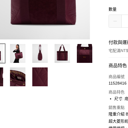
數量
付款與運
宅配滿NT$
付款方式
商品特色
信用卡一
商品編號
11528416
信用卡分
商品特色
3 期 
尺寸: 底
合作金
LINE Pay
銷售重點
華南商
隆重介紹 B
Apple Pay
上海商
超大菱形
國泰世
街口支付