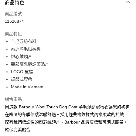
商品特色
信用卡一次付款
商品編號
信用卡分期付款
11526874
3 期 0 利率 每期
NT$1,000
21家銀行
商品特色
合作金庫商業銀行
第一商業銀行
LINE Pay
羊毛混紡布料
華南商業銀行
彰化商業銀行
泰迪熊毛絨襯裡
Apple Pay
上海商業儲蓄銀行
台北富邦商業銀行
國泰世華商業銀行
兆豐國際商業銀行
燈心絨領片
街口支付
臺灣中小企業銀行
台中商業銀行
頸部魔鬼氈調節貼片
匯豐（台灣）商業銀行
華泰商業銀行
LOGO 皮標
悠遊付
聯邦商業銀行
遠東國際商業銀行
調節式腰帶
元大商業銀行
永豐商業銀行
Google Pay
Made in Vietnam
玉山商業銀行
星展（台灣）商業銀行
台新國際商業銀行
中國信託商業銀行
全盈+PAY
銷售重點
台灣樂天信用卡公司
AFTEE先享後付
用這款 Barbour Wool Touch Dog Coat 羊毛混紡寵物衣讓您的狗狗
相關說明
在寒冷的冬季倍感溫暖舒適。採用經典格紋樣式內襯柔軟的抓絨，
【關於「AFTEE先享後付」】
配有我們標誌性的燈芯絨領片、Barbour 品牌皮標和可調式腰帶，
ATM付款
AFTEE先享後付是「在收到商品之後才付款」的支付方式。 讓您購物簡單
確保完美貼合。
便利好安心！