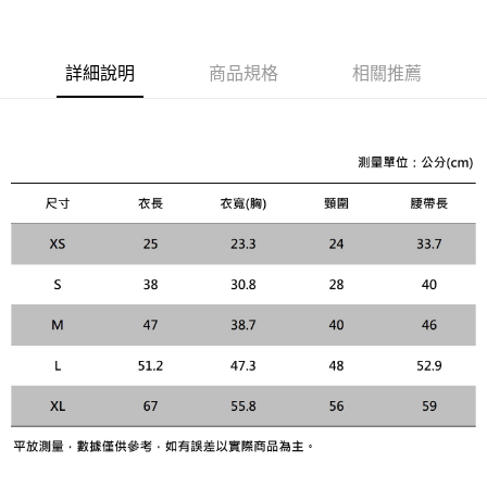
１．簡單：不需註冊會員、不需綁卡、不需儲值。
運送方式
２．便利：只要手機號碼，簡訊認證，即可結帳。
３．安心：先確認商品／服務後，再付款。
黑貓宅急便配送到府
詳細說明
商品規格
相關推薦
每筆NT$120，滿NT$3,000(含以上)免運費
【「AFTEE先享後付」結帳流程】
１．於結帳方式選擇「AFTEE先享後付」後，將跳轉至「AFTEE先享後付」
結帳頁面，進行簡訊認證並確認金額後，即可完成結帳。
２．訂單成立數日內，您將收到繳費通知簡訊。
３．收到繳費通知簡訊後14天內，點擊此簡訊中的連結，可透過四大超商／
ATM／網路銀行／等多元方式進行付款，方視為交易完成。
※ 請注意：結帳手續完成當下不需立刻繳費，但若您需要取消訂單，請聯絡
購買商品的店家。未經商家同意取消之訂單仍視為有效，需透過AFTEE先享
後付繳納相關費用。
※ 交易是否成功請以「AFTEE先享後付 」之結帳頁面顯示為準，若有關於
是否繳費成功／繳費後需取消欲退款等相關疑問，請聯繫「AFTEE先享後付
客戶支援中心」
https://netprotections.freshdesk.com/support/home
【注意事項】
１．透過由恩沛科技股份有限公司提供之「AFTEE先享後付」服務完成之交
易，需依本服務之必要範圍內提供個人資料，並將交易相關給付款項請求債
權轉讓予恩沛科技股份有限公司。
２．關於個人資料處理事宜，請瀏覽以下網址：
https://aftee.tw/terms/#terms3
３．未成年的使用者請事先徵得法定代理人或監護人之同意方可使用
「AFTEE先享後付」，若未經同意申辦者引起之損失，本公司不負相關責