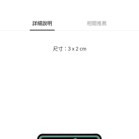
3 期 0 利率 每期
NT$100
21家銀行
合作金庫商業銀行
第一商業銀行
LINE Pay
華南商業銀行
彰化商業銀行
詳細說明
相關推薦
Apple Pay
上海商業儲蓄銀行
台北富邦商業銀行
國泰世華商業銀行
兆豐國際商業銀行
街口支付
臺灣中小企業銀行
台中商業銀行
匯豐（台灣）商業銀行
華泰商業銀行
悠遊付
尺寸：3 x 2 cm
聯邦商業銀行
遠東國際商業銀行
元大商業銀行
永豐商業銀行
Google Pay
玉山商業銀行
星展（台灣）商業銀行
台新國際商業銀行
中國信託商業銀行
全盈+PAY
台灣樂天信用卡公司
AFTEE先享後付
相關說明
【關於「AFTEE先享後付」】
ATM付款
AFTEE先享後付是「在收到商品之後才付款」的支付方式。 讓您購物簡單
便利好安心！
１．簡單：不需註冊會員、不需綁卡、不需儲值。
運送方式
２．便利：只要手機號碼，簡訊認證，即可結帳。
３．安心：先確認商品／服務後，再付款。
黑貓宅急便配送到府
每筆NT$120，滿NT$3,000(含以上)免運費
【「AFTEE先享後付」結帳流程】