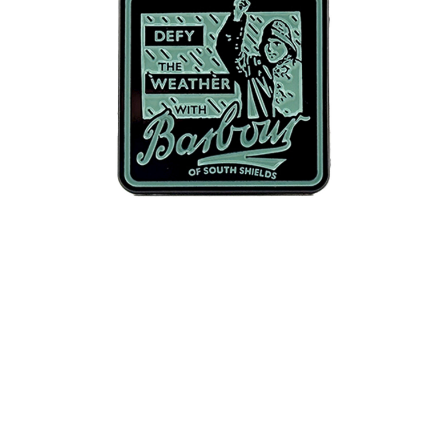
１．於結帳方式選擇「AFTEE先享後付」後，將跳轉至「AFTEE先享後付」
結帳頁面，進行簡訊認證並確認金額後，即可完成結帳。
２．訂單成立數日內，您將收到繳費通知簡訊。
３．收到繳費通知簡訊後14天內，點擊此簡訊中的連結，可透過四大超商／
ATM／網路銀行／等多元方式進行付款，方視為交易完成。
※ 請注意：結帳手續完成當下不需立刻繳費，但若您需要取消訂單，請聯絡
購買商品的店家。未經商家同意取消之訂單仍視為有效，需透過AFTEE先享
後付繳納相關費用。
※ 交易是否成功請以「AFTEE先享後付 」之結帳頁面顯示為準，若有關於
是否繳費成功／繳費後需取消欲退款等相關疑問，請聯繫「AFTEE先享後付
客戶支援中心」
https://netprotections.freshdesk.com/support/home
【注意事項】
１．透過由恩沛科技股份有限公司提供之「AFTEE先享後付」服務完成之交
易，需依本服務之必要範圍內提供個人資料，並將交易相關給付款項請求債
權轉讓予恩沛科技股份有限公司。
２．關於個人資料處理事宜，請瀏覽以下網址：
https://aftee.tw/terms/#terms3
３．未成年的使用者請事先徵得法定代理人或監護人之同意方可使用
「AFTEE先享後付」，若未經同意申辦者引起之損失，本公司不負相關責
任。
４．使用「AFTEE先享後付」時，將依據個別帳號之用戶狀況，依本公司即
時審查核予不同之上限額度；若仍有額度不足之情形，本公司將視審查結果
請求用戶進行身份認證。
５．嚴禁一人註冊多個帳號或使用他人資訊註冊。若發現惡意使用之情形，