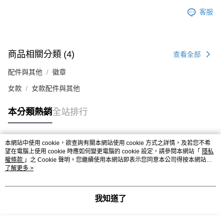
客服
商品相關分類 (4)
查看全部
配件與其他
徽章
女款
女款配件與其他
本分類熱銷
全站排行
本網站中使用 cookie，欲查詢有關本網站使用 cookie 方式之詳情，及若您不希
熱門標籤
望在電腦上使用 cookie 時應如何變更電腦的 cookie 設定，請參閱本網站「
隱私
權條款
」之 Cookie 聲明。您繼續使用本網站即表示您同意本公司得按本網站使
用條款之 Cookie 聲明使用 cookie。
了解更多 >
我知道了