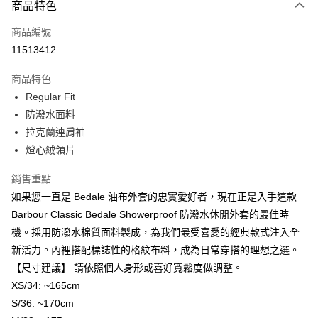
商品特色
信用卡一次付款
商品編號
信用卡分期付款
11513412
3 期 0 利率 每期
NT$5,600
21家銀行
商品特色
合作金庫商業銀行
第一商業銀行
LINE Pay
Regular Fit
華南商業銀行
彰化商業銀行
防潑水面料
Apple Pay
上海商業儲蓄銀行
台北富邦商業銀行
國泰世華商業銀行
兆豐國際商業銀行
拉克蘭連肩袖
街口支付
臺灣中小企業銀行
台中商業銀行
燈心絨領片
匯豐（台灣）商業銀行
華泰商業銀行
悠遊付
聯邦商業銀行
遠東國際商業銀行
銷售重點
元大商業銀行
永豐商業銀行
Google Pay
如果您一直是 Bedale 油布外套的忠實愛好者，現在正是入手這款
玉山商業銀行
星展（台灣）商業銀行
Barbour Classic Bedale Showerproof 防潑水休閒外套的最佳時
台新國際商業銀行
中國信託商業銀行
全盈+PAY
機。採用防潑水棉質面料製成，為我們最受喜愛的經典款式注入全
台灣樂天信用卡公司
AFTEE先享後付
新活力。內裡搭配標誌性的格紋布料，成為日常穿搭的理想之選。
相關說明
【尺寸建議】 請依照個人身形或喜好寬鬆度做調整。
【關於「AFTEE先享後付」】
XS/34: ~165cm
ATM付款
AFTEE先享後付是「在收到商品之後才付款」的支付方式。 讓您購物簡單
S/36: ~170cm
便利好安心！