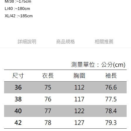
１．簡單：不需註冊會員、不需綁卡、不需儲值。
M/38 :~175cm
運送方式
２．便利：只要手機號碼，簡訊認證，即可結帳。
L/40 :~180cm
３．安心：先確認商品／服務後，再付款。
黑貓宅急便配送到府
XL/42 :~185cm
每筆NT$120，滿NT$3,000(含以上)免運費
【「AFTEE先享後付」結帳流程】
１．於結帳方式選擇「AFTEE先享後付」後，將跳轉至「AFTEE先享後付」
結帳頁面，進行簡訊認證並確認金額後，即可完成結帳。
２．訂單成立數日內，您將收到繳費通知簡訊。
詳細說明
商品規格
相關推薦
３．收到繳費通知簡訊後14天內，點擊此簡訊中的連結，可透過四大超商／
ATM／網路銀行／等多元方式進行付款，方視為交易完成。
※ 請注意：結帳手續完成當下不需立刻繳費，但若您需要取消訂單，請聯絡
購買商品的店家。未經商家同意取消之訂單仍視為有效，需透過AFTEE先享
後付繳納相關費用。
※ 交易是否成功請以「AFTEE先享後付 」之結帳頁面顯示為準，若有關於
是否繳費成功／繳費後需取消欲退款等相關疑問，請聯繫「AFTEE先享後付
客戶支援中心」
https://netprotections.freshdesk.com/support/home
【注意事項】
１．透過由恩沛科技股份有限公司提供之「AFTEE先享後付」服務完成之交
易，需依本服務之必要範圍內提供個人資料，並將交易相關給付款項請求債
權轉讓予恩沛科技股份有限公司。
２．關於個人資料處理事宜，請瀏覽以下網址：
https://aftee.tw/terms/#terms3
３．未成年的使用者請事先徵得法定代理人或監護人之同意方可使用
「AFTEE先享後付」，若未經同意申辦者引起之損失，本公司不負相關責