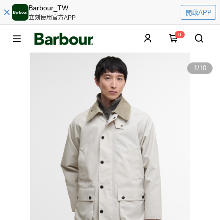
Barbour_TW
開啟APP
立刻使用官方APP
0
1
/
10