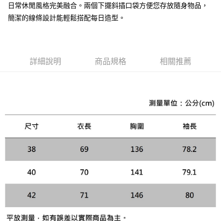
黑貓宅急便配送到府
日常休閒風格完美融合。兩個下擺斜插口袋方便您存放隨身物品，
每筆NT$120，滿NT$3,000(含以上)免運費
【「AFTEE先享後付」結帳流程】
簡潔的線條設計能輕鬆搭配每日造型。
１．於結帳方式選擇「AFTEE先享後付」後，將跳轉至「AFTEE先享後付」
結帳頁面，進行簡訊認證並確認金額後，即可完成結帳。
２．訂單成立數日內，您將收到繳費通知簡訊。
３．收到繳費通知簡訊後14天內，點擊此簡訊中的連結，可透過四大超商／
ATM／網路銀行／等多元方式進行付款，方視為交易完成。
詳細說明
商品規格
相關推薦
※ 請注意：結帳手續完成當下不需立刻繳費，但若您需要取消訂單，請聯絡
購買商品的店家。未經商家同意取消之訂單仍視為有效，需透過AFTEE先享
後付繳納相關費用。
※ 交易是否成功請以「AFTEE先享後付 」之結帳頁面顯示為準，若有關於
是否繳費成功／繳費後需取消欲退款等相關疑問，請聯繫「AFTEE先享後付
客戶支援中心」
https://netprotections.freshdesk.com/support/home
【注意事項】
１．透過由恩沛科技股份有限公司提供之「AFTEE先享後付」服務完成之交
易，需依本服務之必要範圍內提供個人資料，並將交易相關給付款項請求債
權轉讓予恩沛科技股份有限公司。
２．關於個人資料處理事宜，請瀏覽以下網址：
https://aftee.tw/terms/#terms3
３．未成年的使用者請事先徵得法定代理人或監護人之同意方可使用
「AFTEE先享後付」，若未經同意申辦者引起之損失，本公司不負相關責
任。
４．使用「AFTEE先享後付」時，將依據個別帳號之用戶狀況，依本公司即
時審查核予不同之上限額度；若仍有額度不足之情形，本公司將視審查結果