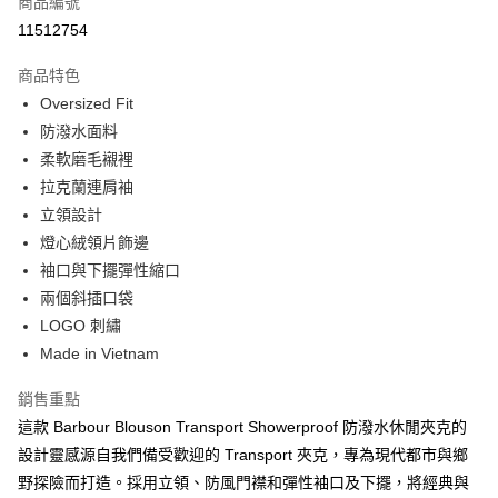
商品編號
信用卡分期付款
11512754
3 期 0 利率 每期
NT$2,800
21家銀行
商品特色
合作金庫商業銀行
第一商業銀行
LINE Pay
Oversized Fit
華南商業銀行
彰化商業銀行
防潑水面料
Apple Pay
上海商業儲蓄銀行
台北富邦商業銀行
國泰世華商業銀行
兆豐國際商業銀行
柔軟磨毛襯裡
街口支付
臺灣中小企業銀行
台中商業銀行
拉克蘭連肩袖
匯豐（台灣）商業銀行
華泰商業銀行
立領設計
悠遊付
聯邦商業銀行
遠東國際商業銀行
燈心絨領片飾邊
元大商業銀行
永豐商業銀行
Google Pay
袖口與下擺彈性縮口
玉山商業銀行
星展（台灣）商業銀行
兩個斜插口袋
台新國際商業銀行
中國信託商業銀行
全盈+PAY
台灣樂天信用卡公司
LOGO 刺繡
AFTEE先享後付
Made in Vietnam
相關說明
【關於「AFTEE先享後付」】
銷售重點
ATM付款
AFTEE先享後付是「在收到商品之後才付款」的支付方式。 讓您購物簡單
這款 Barbour Blouson Transport Showerproof 防潑水休閒夾克的
便利好安心！
１．簡單：不需註冊會員、不需綁卡、不需儲值。
設計靈感源自我們備受歡迎的 Transport 夾克，專為現代都市與鄉
運送方式
２．便利：只要手機號碼，簡訊認證，即可結帳。
野探險而打造。採用立領、防風門襟和彈性袖口及下擺，將經典與
３．安心：先確認商品／服務後，再付款。